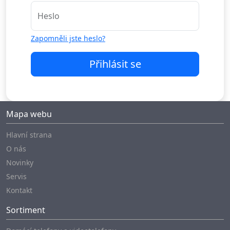
Heslo
Zapomněli jste heslo?
Přihlásit se
Mapa webu
Hlavní strana
O nás
Novinky
Servis
Kontakt
Sortiment