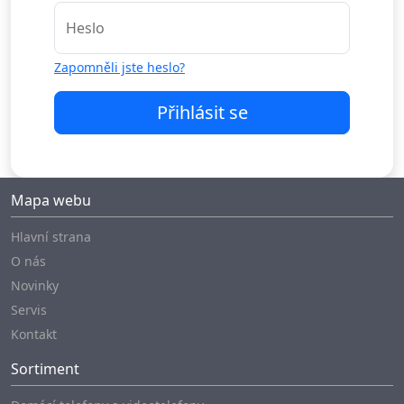
Heslo
Zapomněli jste heslo?
Přihlásit se
Mapa webu
Hlavní strana
O nás
Novinky
Servis
Kontakt
Sortiment