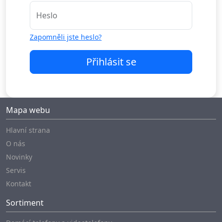
Heslo
Zapomněli jste heslo?
Přihlásit se
Mapa webu
Hlavní strana
O nás
Novinky
Servis
Kontakt
Sortiment