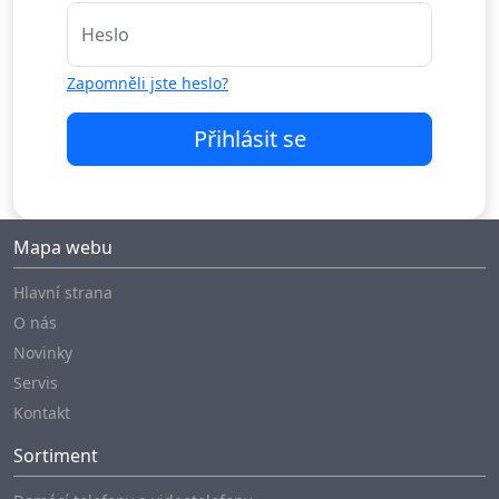
Heslo
Zapomněli jste heslo?
Přihlásit se
Mapa webu
Hlavní strana
O nás
Novinky
Servis
Kontakt
Sortiment