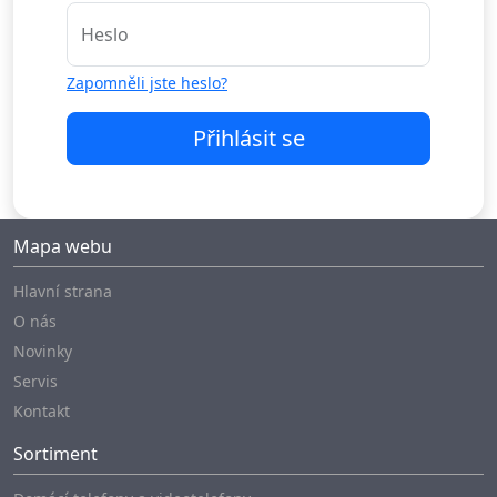
Heslo
Zapomněli jste heslo?
Přihlásit se
Mapa webu
Hlavní strana
O nás
Novinky
Servis
Kontakt
Sortiment