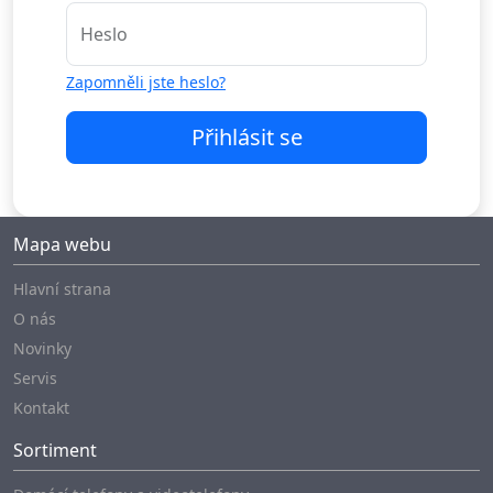
Heslo
Zapomněli jste heslo?
Přihlásit se
Mapa webu
Hlavní strana
O nás
Novinky
Servis
Kontakt
Sortiment