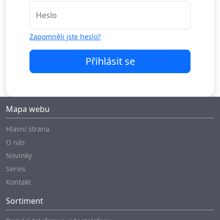
Heslo
Zapomněli jste heslo?
Přihlásit se
Mapa webu
Hlavní strana
O nás
Novinky
Servis
Kontakt
Sortiment