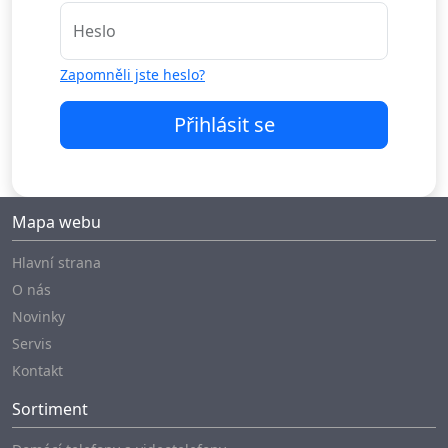
Heslo
Zapomněli jste heslo?
Přihlásit se
Mapa webu
Hlavní strana
O nás
Novinky
Servis
Kontakt
Sortiment