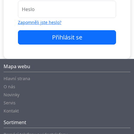
Heslo
Zapomněli jste heslo?
Přihlásit se
Mapa webu
Hlavní strana
O nás
Novinky
Servis
Kontakt
Sortiment