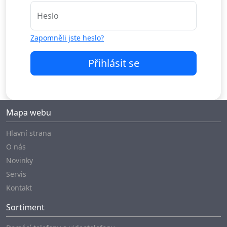
Heslo
Zapomněli jste heslo?
Přihlásit se
Mapa webu
Hlavní strana
O nás
Novinky
Servis
Kontakt
Sortiment