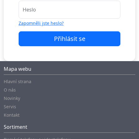
Heslo
Zapomněli jste heslo?
Přihlásit se
Mapa webu
Hlavní strana
O nás
Novinky
Servis
Kontakt
Sortiment