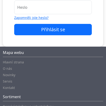
Heslo
Zapomněli jste heslo?
Přihlásit se
Mapa webu
Hlavní strana
O nás
Novinky
Servis
Kontakt
Sortiment