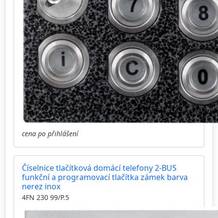
cena po přihlášení
Číselnice tlačítková domácí telefony 2-BUS
funkční a programovací tlačítka zámek barva
nerez inox
4FN 230 99/P.5