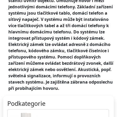
stanicí uvnitř objektu. Umožňuje hovor i mezi
jednotlivými domácími telefony. Základní zařízení
systému jsou tlačítkové tablo, domácí telefon a
síťový napaječ. V systému může být instalováno
více tlačítkových tabel a až tři domácí telefony k
hlavnímu domácímu telefonu. Do systému lze
integrovat přístupový systém i kódový zámek.
Elektrický zámek lze ovládat adresně z domácího
telefonu, kódového zámku, tlačítkové číselnice i
přístupového systému. Pomocí doplňkových
zařízení můžeme ovládat bezdrátový zvonek, další
elektrický zámek nebo osvětlení. Akustická, popř.
světelná signalizace, informují o provozních
stavech systému. Je zajištěna zábrana odposlechu
při probíhajícím hovoru.
Podkategorie