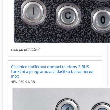
cena po přihlášení
Číselnice tlačítková domácí telefony 2-BUS
funkční a programovací tlačítka barva nerez
inox
4FN 230 91/P.5