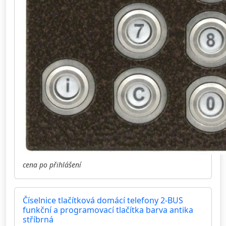
cena po přihlášení
Číselnice tlačítková domácí telefony 2-BUS
funkční a programovací tlačítka barva antika
stříbrná