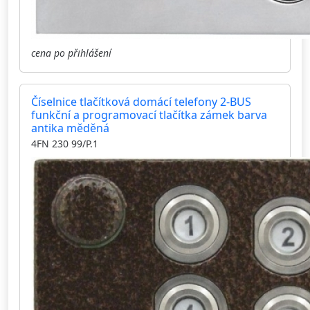
cena po přihlášení
Číselnice tlačítková domácí telefony 2-BUS
funkční a programovací tlačítka zámek barva
antika měděná
4FN 230 99/P.1