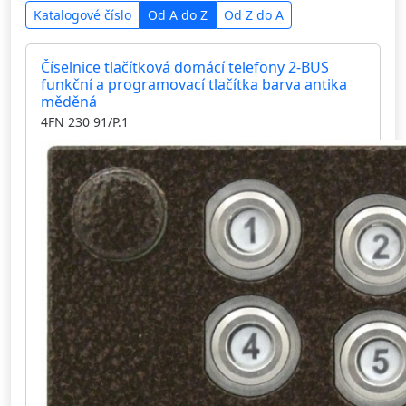
Katalogové číslo
Od A do Z
Od Z do A
Číselnice tlačítková domácí telefony 2-BUS
funkční a programovací tlačítka barva antika
měděná
4FN 230 91/P.1