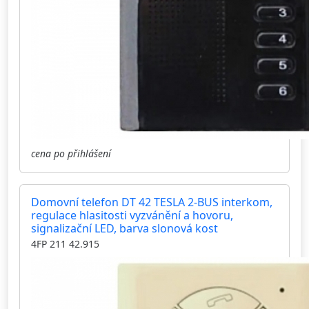
cena po přihlášení
Domovní telefon DT 42 TESLA 2-BUS interkom,
regulace hlasitosti vyzvánění a hovoru,
signalizační LED, barva slonová kost
4FP 211 42.915