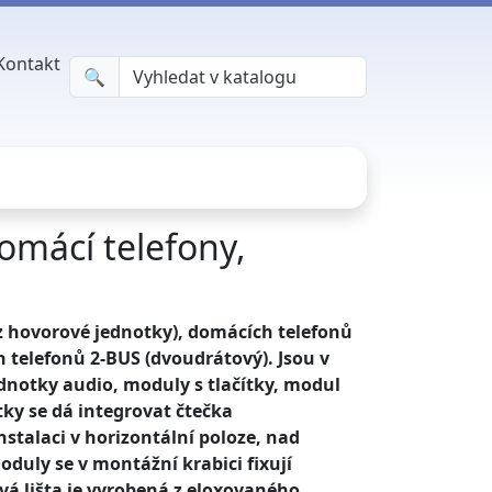
Kontakt
🔍︎
omácí telefony,
z hovorové jednotky), domácích telefonů
 telefonů 2-BUS (dvoudrátový). Jsou v
dnotky audio, moduly s tlačítky, modul
y se dá integrovat čtečka
stalaci v horizontální poloze, nad
duly se v montážní krabici fixují
 lišta je vyrobená z eloxovaného