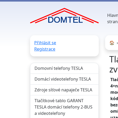
Hlavn
stran
Přihlásit se
🏠︎
Registrace
Tl
z
Domovní telefony TESLA
Domácí videotelefony TESLA
Tla
4+n
Zdroje síťové napaječe TESLA
mod
kód
Tlačítkové tablo GARANT
bez
TESLA domácí telefony 2-BUS
omí
a videotelefony
uza