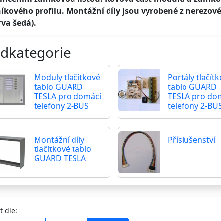
níkového profilu. Montážní díly jsou vyrobené z nerezo
rva šedá).
dkategorie
Moduly tlačítkové
Portály tlačít
tablo GUARD
tablo GUARD
TESLA pro domácí
TESLA pro do
telefony 2-BUS
telefony 2-BU
Montážní díly
Příslušenství
tlačítkové tablo
GUARD TESLA
t dle: