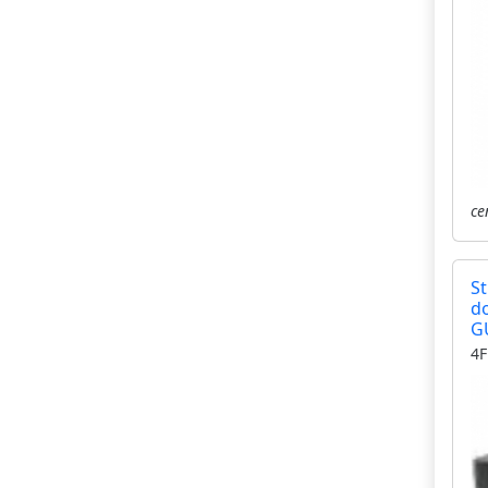
ce
St
d
G
4F