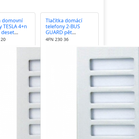
a domovní
Tlačítka domácí
y TESLA 4+n
telefony 2-BUS
deset
GUARD pět
vyzváněcích tlačítek
 20
4FN 230 36