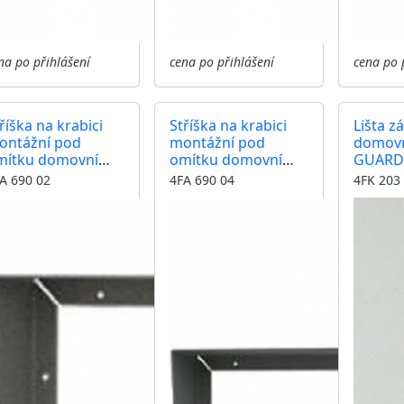
na po přihlášení
cena po přihlášení
cena po 
říška na krabici
Stříška na krabici
Lišta 
ontážní pod
montážní pod
domovn
mítku domovní
omítku domovní
GUARD
elefony GUARD dva
telefony GUARD
A 690 02
4FA 690 04
4FK 203
oduly
čtyři moduly