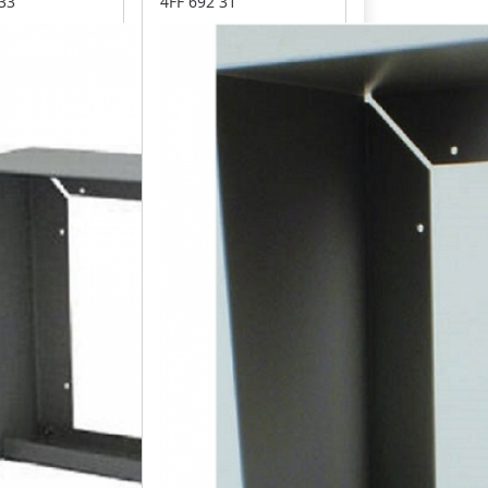
33
4FF 692 31