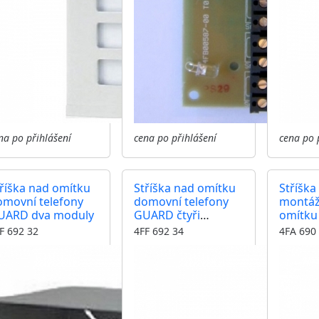
na po přihlášení
cena po přihlášení
cena po 
říška nad omítku
Stříška nad omítku
Stříška
omovní telefony
domovní telefony
montáž
UARD dva moduly
GUARD čtyři
omítku
moduly
telefon
F 692 32
4FF 692 34
4FA 690
modul