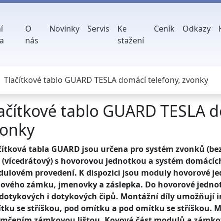
í
O
Novinky
Servis
Ke
Ceník
Odkazy
a
nás
stažení
Tlačítkové tablo GUARD TESLA domácí telefony, zvonky
ačítkové tablo GUARD TESLA d
vonky
čítková tabla GUARD jsou určena pro systém zvonků (be
 (vícedrátový) s hovorovou jednotkou a systém domácích
ulovém provedení. K dispozici jsou moduly hovorové je
ového zámku, jmenovky a záslepka. Do hovorové jednotk
dotykových i dotykových čipů. Montážní díly umožňují in
tku se stříškou, pod omítku a pod omítku se stříškou. Mo
mčením zámkovou lištou. Kovová část modulů a zámková