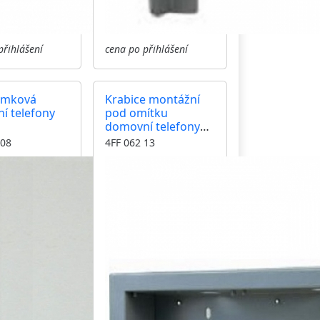
přihlášení
cena po přihlášení
zámková
Krabice montážní
í telefony
pod omítku
domovní telefony
GUARD tři moduly
 08
4FF 062 13