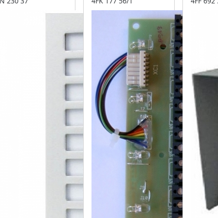
N 230 37
4FK 177 56/1
4FF 692 
svorkovnice