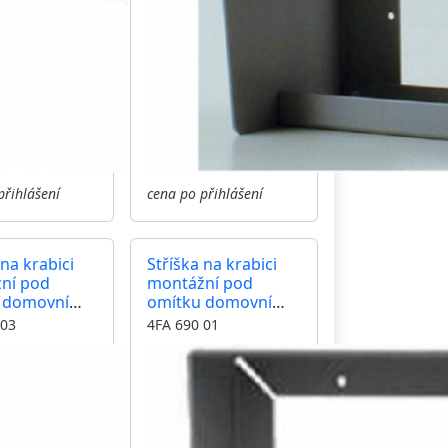
přihlášení
cena po přihlášení
 na krabici
Stříška na krabici
ní pod
montážní pod
 domovní
omítku domovní
y GUARD tři
telefony GUARD
 03
4FA 690 01
y
jeden modul