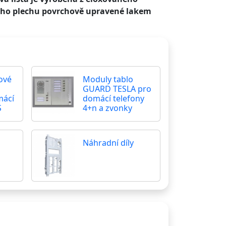
vého plechu povrchově upravené lakem
kové
Moduly tablo
GUARD TESLA pro
mácí
domácí telefony
S
4+n a zvonky
Náhradní díly