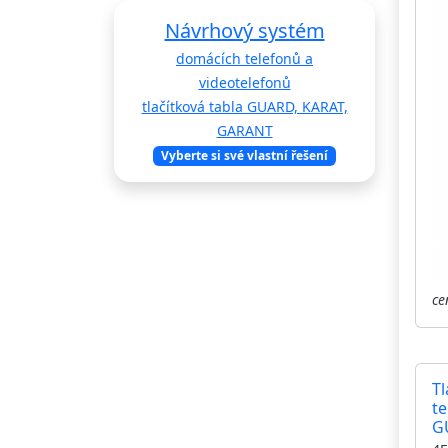
Návrhový systém
domácích telefonů a
videotelefonů
tlačítková tabla GUARD, KARAT,
GARANT
Vyberte si své vlastní řešení
ce
Tl
te
G
vy