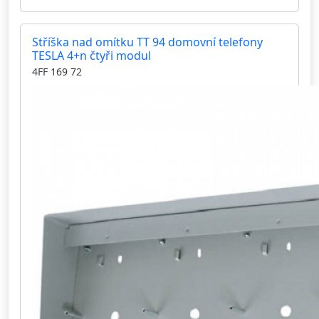
Stříška nad omítku TT 94 domovní telefony
TESLA 4+n čtyři modul
4FF 169 72