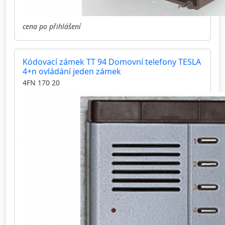
cena po přihlášení
Kódovací zámek TT 94 Domovní telefony TESLA
4+n ovládání jeden zámek
4FN 170 20