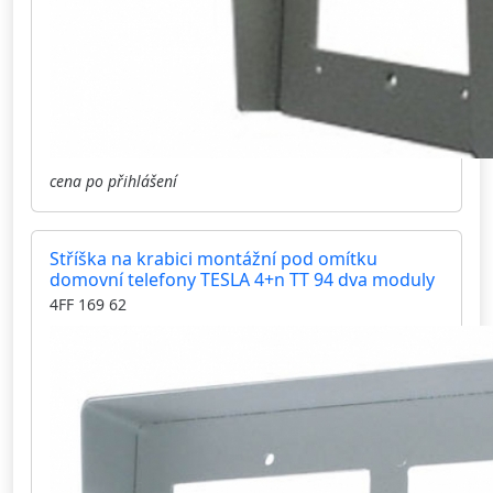
cena po přihlášení
Stříška na krabici montážní pod omítku
domovní telefony TESLA 4+n TT 94 dva moduly
4FF 169 62