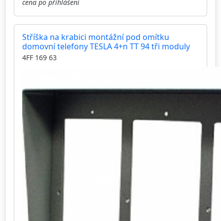
cena po přihlášení
Stříška na krabici montážní pod omítku
domovní telefony TESLA 4+n TT 94 tři moduly
4FF 169 63