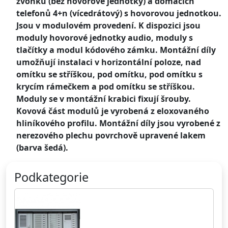
zvonků (bez hovorové jednotky) a domácích
telefonů 4+n (vícedrátový) s hovorovou jednotkou.
Jsou v modulovém provedení. K dispozici jsou
moduly hovorové jednotky audio, moduly s
tlačítky a modul kódového zámku. Montážní díly
umožňují instalaci v horizontální poloze, nad
omítku se stříškou, pod omítku, pod omítku s
krycím rámečkem a pod omítku se stříškou.
Moduly se v montážní krabici fixují šrouby.
Kovová část modulů je vyrobená z eloxovaného
hliníkového profilu. Montážní díly jsou vyrobené z
nerezového plechu povrchově upravené lakem
(barva šedá).
Podkategorie