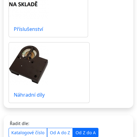
Příslušenství
Náhradní díly
Řadit dle:
Katalogové číslo
Od A do Z
Od Z do A