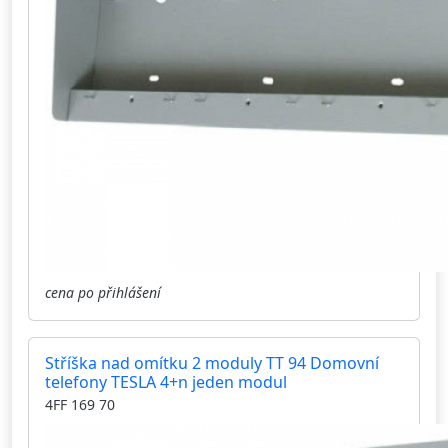
cena po přihlášení
Stříška nad omítku 2 moduly TT 94 Domovní
telefony TESLA 4+n jeden modul
4FF 169 70