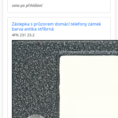
cena po přihlášení
Záslepka s průzorem domácí telefony zámek
barva antika stříbrná
4FN 231 23.2