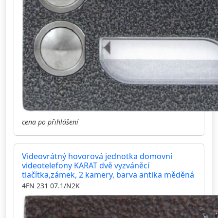
cena po přihlášení
Videovrátný hovorová jednotka domovní
videotelefony KARAT dvě vyzváněcí
tlačítka,zámek, 2 kamery, barva antika měděná
4FN 231 07.1/N2K