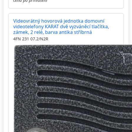
cena po přihlášení
Videovrátný hovorová jednotka domovní
videotelefony KARAT dvě vyzváněcí tlačítka,
zámek, 2 relé, barva antika stříbrná
4FN 231 07.2/N2R