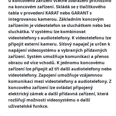
u koncového zařízení včetně zobrazení příchozího
na koncovém zařízení. Skládá se z tlačítkového
tabla v provedení KARAT nebo GARANT s
integrovanou kamerou. Základním koncovým
zařízením je videotelefon se sluchátkem nebo bez
sluchátka. V systému lze kombinovat
videotelefony s audiotelefony. K videotelefonu lze
připojit externí kameru. Síťový napaječ je určen k
napájení videosystému a vybraných přídavných
zařízení. Systém umožňuje komunikaci a přenos
obrazu od více vchodů. K jednomu koncovému
zařízení lze připojit až tři další audiotelefony nebo
videotelefony. Zapojení umožňuje vzájemnou
komunikaci mezi videotelefony a audiotelefony. Z
koncového zařízení lze ovládat připojený
elektrický zámek a další přídavná zařízení, která
rozšiřují možnosti videosystému o další
uživatelské funkce.