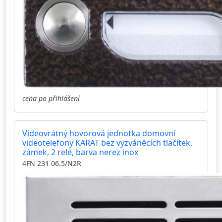
cena po přihlášení
Videovrátný hovorová jednotka domovní
videotelefony KARAT bez vyzváněcích tlačítek,
zámek, 2 relé, barva nerez inox
4FN 231 06.5/N2R