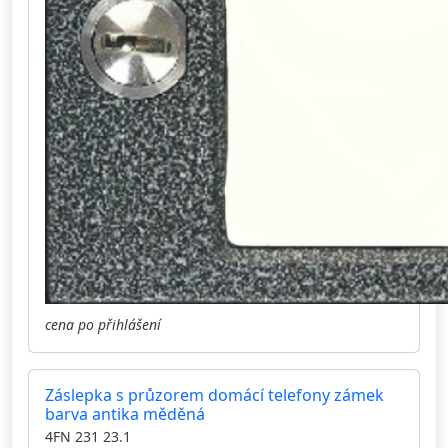
cena po přihlášení
Záslepka s průzorem domácí telefony zámek
barva antika měděná
4FN 231 23.1