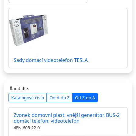
Sady domácí videotelefon TESLA
Řadit dle:
Katalogové číslo
Od A do Z
Od Z do A
Zvonek domovní plast, vnější generátor, BUS-2
domácí telefon, videotelefon
4FN 605 22.01