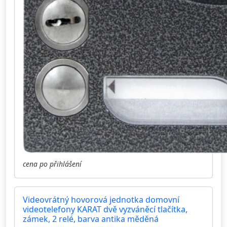
cena po přihlášení
Videovrátný hovorová jednotka domovní
videotelefony KARAT dvě vyzváněcí tlačítka,
zámek, 2 relé, barva antika měděná