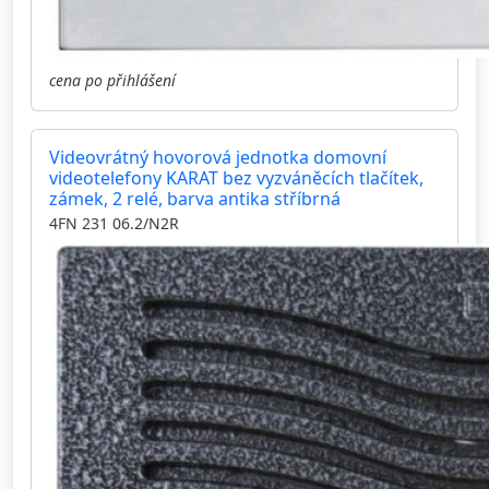
cena po přihlášení
Videovrátný hovorová jednotka domovní
videotelefony KARAT bez vyzváněcích tlačítek,
zámek, 2 relé, barva antika stříbrná
4FN 231 06.2/N2R