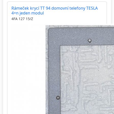
Rámeček krycí TT 94 domovní telefony TESLA
4+n jeden modul
4FA 127 15/Z