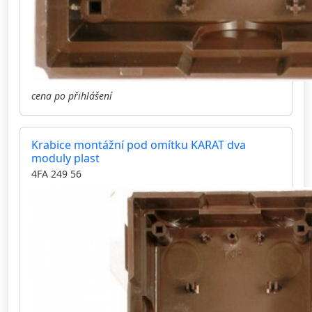
cena po přihlášení
Krabice montážní pod omítku KARAT dva
moduly plast
4FA 249 56