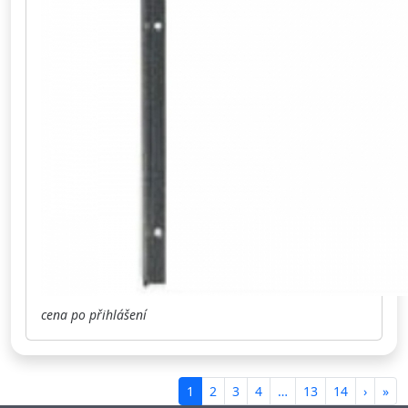
cena po přihlášení
1
2
3
4
…
13
14
›
»