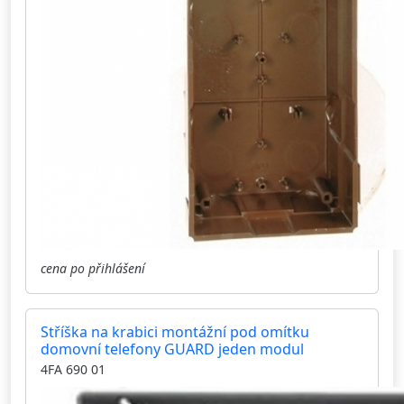
cena po přihlášení
Stříška na krabici montážní pod omítku
domovní telefony GUARD jeden modul
4FA 690 01