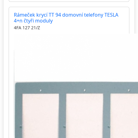
Rámeček krycí TT 94 domovní telefony TESLA
4+n čtyři moduly
4FA 127 21/Z