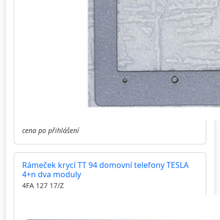
cena po přihlášení
Rámeček krycí TT 94 domovní telefony TESLA
4+n dva moduly
4FA 127 17/Z