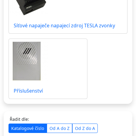
Síťové napaječe napajecí zdroj TESLA zvonky
Příslušenství
Řadit dle:
Katalogové číslo
Od A do Z
Od Z do A