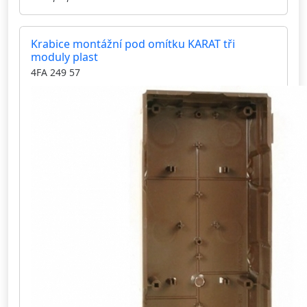
Krabice montážní pod omítku KARAT tři
moduly plast
4FA 249 57