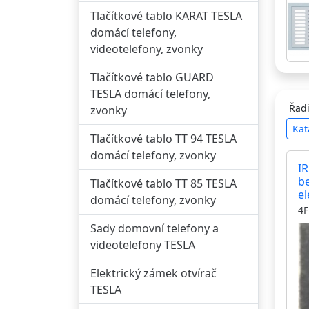
Tlačítkové tablo KARAT TESLA
domácí telefony,
videotelefony, zvonky
Tlačítkové tablo GUARD
TESLA domácí telefony,
Řadi
zvonky
Kat
Tlačítkové tablo TT 94 TESLA
domácí telefony, zvonky
I
b
Tlačítkové tablo TT 85 TESLA
el
domácí telefony, zvonky
kH
4F
č
Sady domovní telefony a
K
videotelefony TESLA
m
Elektrický zámek otvírač
TESLA