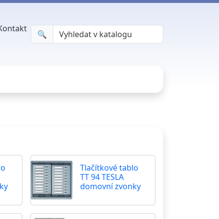
Kontakt
🔍︎
lo
Tlačítkové tablo
TT 94 TESLA
ky
domovní zvonky