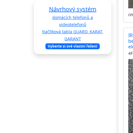
Návrhový systém
ce
domácích telefonů a
videotelefonů
tlačítková tabla GUARD, KARAT,
I
GARANT
b
el
Vyberte si své vlastní řešení
1
4F
ko
m
s