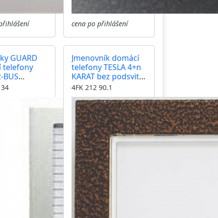
přihlášení
cena po přihlášení
vky GUARD
Jmenovník domácí
 telefony
telefony TESLA 4+n
2-BUS
KARAT bez podsvitu,
barva antika
 34
4FK 212 90.1
měděná