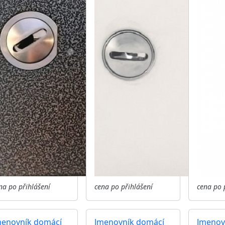
na po přihlášení
cena po přihlášení
cena po 
menovník domácí
Jmenovník domácí
Jmenov