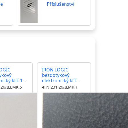
če
Příslušenství
OGIC
IRON LOGIC
ykový
bezdotykový
nický klíč 125
elektronický klíč
trolér,
13,56 MHz
 26/ILEMK.5
4FN 231 26/ILMK.1
, modul
kontrolér, čtečka,
nerez inox
modul KARAT antika
měděná