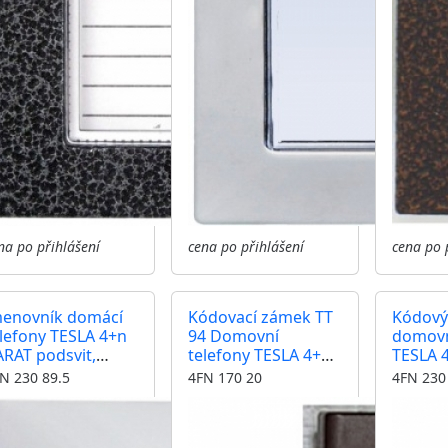
na po přihlášení
cena po přihlášení
cena po 
menovník domácí
Kódovací zámek TT
Kódový
lefony TESLA 4+n
94 Domovní
domovn
RAT podsvit,
telefony TESLA 4+n
TESLA 
rva nerez inox
ovládání jeden
ovládán
N 230 89.5
4FN 170 20
4FN 230
zámek
zámek