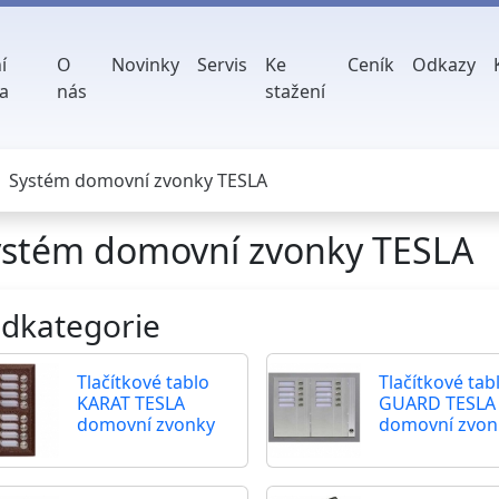
í
O
Novinky
Servis
Ke
Ceník
Odkazy
a
nás
stažení
Systém domovní zvonky TESLA
ystém domovní zvonky TESLA
dkategorie
Tlačítkové tablo
Tlačítkové tab
KARAT TESLA
GUARD TESLA
domovní zvonky
domovní zvon