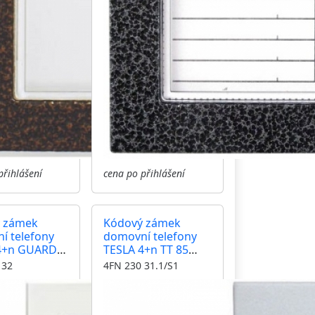
přihlášení
cena po přihlášení
 zámek
Kódový zámek
í telefony
domovní telefony
4+n GUARD
TESLA 4+n TT 85
í jeden
tlačítko pro
 32
4FN 230 31.1/S1
osvětlení jmenovek,
ovládání jeden
zámek