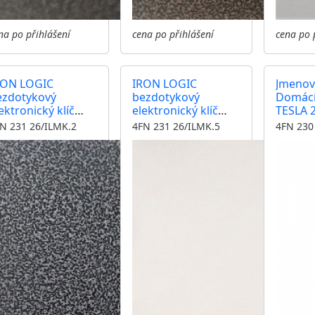
na po přihlášení
cena po přihlášení
cena po 
RON LOGIC
IRON LOGIC
Jmeno
ezdotykový
bezdotykový
Domácí
ektronický klíč
elektronický klíč
TESLA 
3,56 MHz
13,56 MHz
podsvit
N 231 26/ILMK.2
4FN 231 26/ILMK.5
4FN 230
ntrolér, čtečka,
kontrolér, čtečka,
odul KARAT antika
modul KARAT nerez
tříbrná zámek
inox zámek