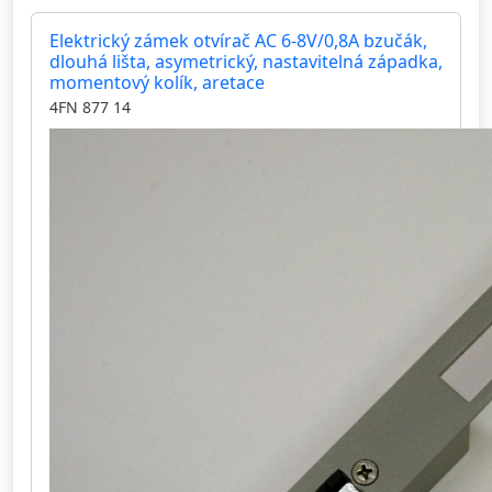
Elektrický zámek otvírač AC 6-8V/0,8A bzučák,
dlouhá lišta, asymetrický, nastavitelná západka,
momentový kolík, aretace
4FN 877 14