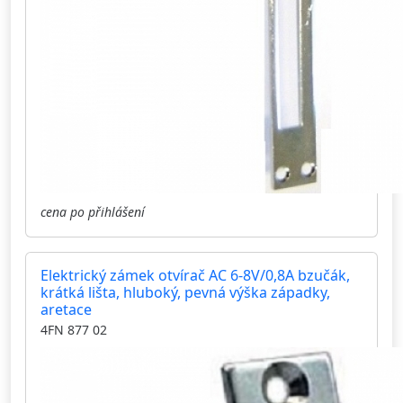
cena po přihlášení
Elektrický zámek otvírač AC 6-8V/0,8A bzučák,
krátká lišta, hluboký, pevná výška západky,
aretace
4FN 877 02