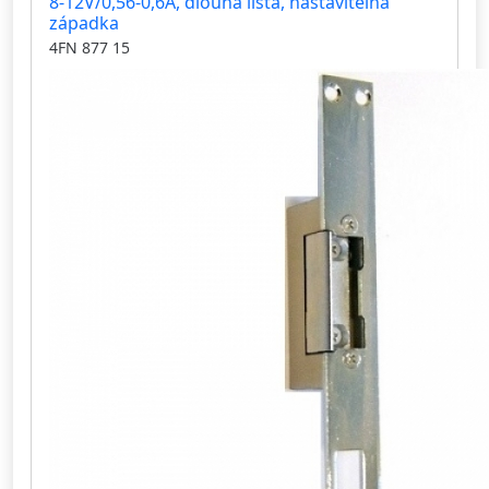
8-12V/0,56-0,6A, dlouhá lišta, nastavitelná
západka
4FN 877 15