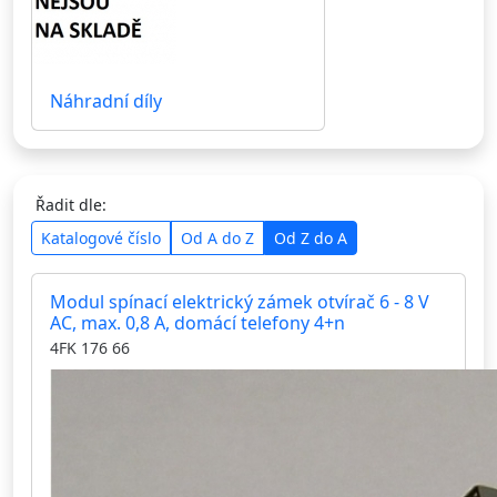
Náhradní díly
Řadit dle:
Katalogové číslo
Od A do Z
Od Z do A
Modul spínací elektrický zámek otvírač 6 - 8 V
AC, max. 0,8 A, domácí telefony 4+n
4FK 176 66