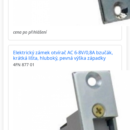
cena po přihlášení
Elektrický zámek otvírač AC 6-8V/0,8A bzučák,
krátká lišta, hluboký, pevná výška západky
4FN 877 01