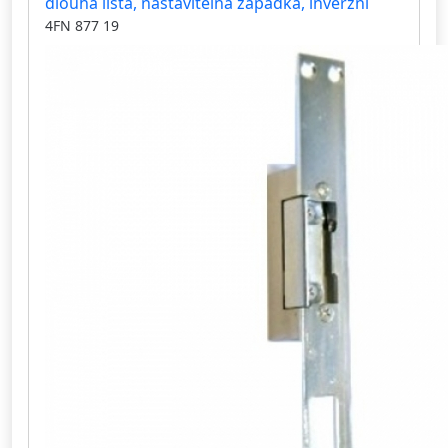
dlouhá lišta, nastavitelná západka, inverzní
4FN 877 19