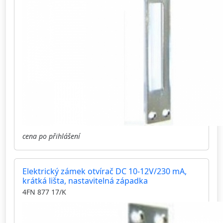
cena po přihlášení
Elektrický zámek otvírač DC 10-12V/230 mA,
krátká lišta, nastavitelná západka
4FN 877 17/K