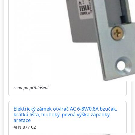
cena po přihlášení
Elektrický zámek otvírač AC 6-8V/0,8A bzučák,
krátká lišta, hluboký, pevná výška západky,
aretace
4FN 877 02