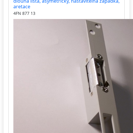
dlouhá lišta, asymetrický, nastavitelná západka,
aretace
4FN 877 13