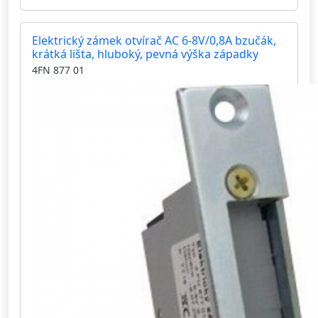
Elektrický zámek otvírač AC 6-8V/0,8A bzučák,
krátká lišta, hluboký, pevná výška západky
4FN 877 01