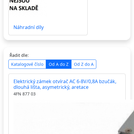
Náhradní díly
Řadit dle:
Katalogové číslo
Od A do Z
Od Z do A
Elektrický zámek otvírač AC 6-8V/0,8A bzučák,
dlouhá lišta, asymetrický, aretace
4FN 877 03