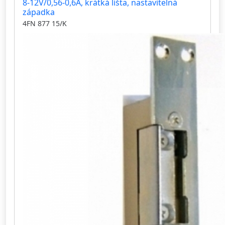
8-12V/0,56-0,6A, krátká lišta, nastavitelná
západka
4FN 877 15/K