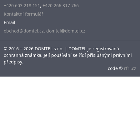
+420 603 218 151
,
+420 266 317 766
Kontaktní formulář
Email
obchod@domtel.cz
,
domtel@domtel.cz
© 2016 – 2026 DOMTEL s.r.o. | DOMTEL je registrovaná
ochranná známka. Její používání se řídí příslušnými právními
předpisy.
code ©
rfri.cz