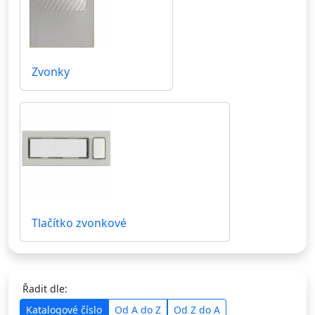
Zvonky
Tlačítko zvonkové
Řadit dle:
Katalogové číslo
Od A do Z
Od Z do A