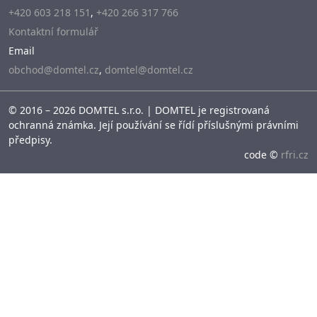
+420 603 218 151
,
+420 266 317 766
Kontaktní formulář
Email
obchod@domtel.cz
,
domtel@domtel.cz
© 2016 – 2026 DOMTEL s.r.o. | DOMTEL je registrovaná
ochranná známka. Její používání se řídí příslušnými právními
předpisy.
code ©
rfri.cz