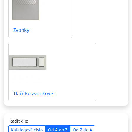
Zvonky
Tlačítko zvonkové
Řadit dle:
Katalogové číslo
Od A do Z
Od Z do A