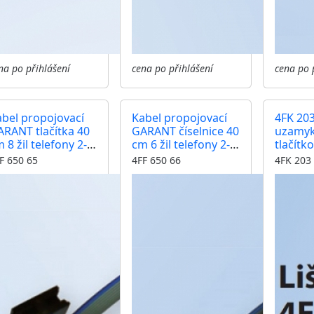
na po přihlášení
cena po přihlášení
cena po 
bel propojovací
Kabel propojovací
4FK 203
RANT tlačítka 40
GARANT číselnice 40
uzamyk
 8 žil telefony 2-
cm 6 žil telefony 2-
tlačítk
S a videotelefony
BUS a videotelefony
GARAN
F 650 65
4FF 650 66
4FK 203