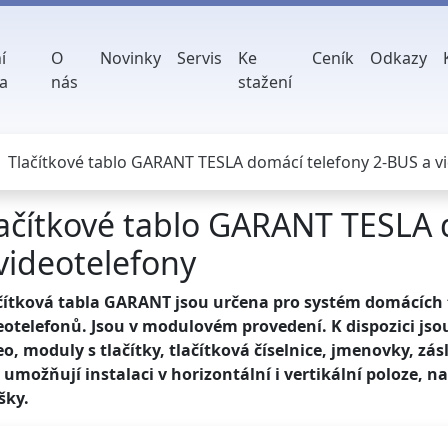
í
O
Novinky
Servis
Ke
Ceník
Odkazy
a
nás
stažení
Tlačítkové tablo GARANT TESLA domácí telefony 2-BUS a v
ačítkové tablo GARANT TESLA 
videotelefony
čítková tabla GARANT jsou určena pro systém domácích 
eotelefonů. Jsou v modulovém provedení. K dispozici js
eo, moduly s tlačítky, tlačítková číselnice, jmenovky, z
y umožňují instalaci v horizontální i vertikální poloze, n
šky.