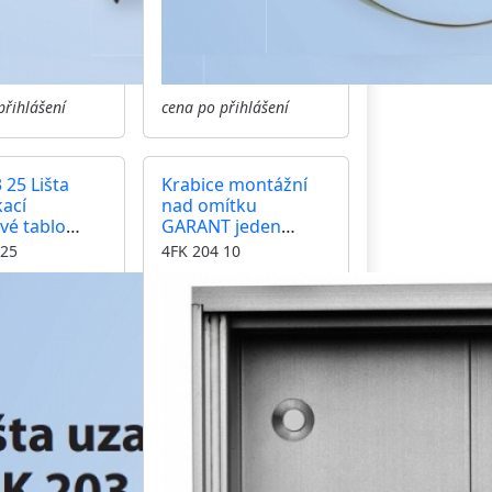
přihlášení
cena po přihlášení
 25 Lišta
Krabice montážní
ací
nad omítku
ové tablo
GARANT jeden
T
modul hliníkový
 25
4FK 204 10
profil