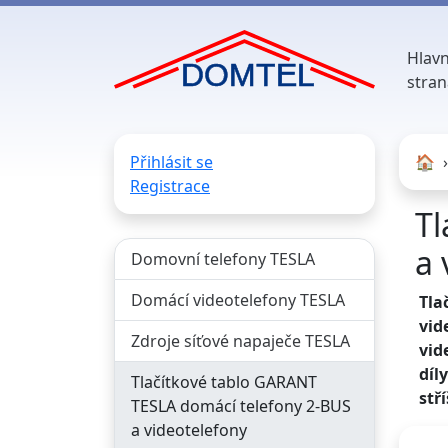
Hlavn
stran
Přihlásit se
🏠︎
Registrace
Tl
a 
Domovní telefony TESLA
Domácí videotelefony TESLA
Tla
vid
Zdroje síťové napaječe TESLA
vid
díl
Tlačítkové tablo GARANT
stří
TESLA domácí telefony 2-BUS
a videotelefony