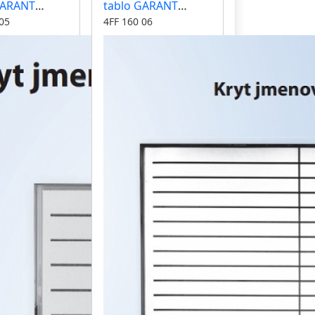
GARANT
tablo GARANT
ník 1 modul
jmenovník 4 moduly
05
4FF 160 06