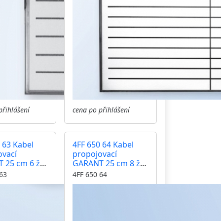
přihlášení
cena po přihlášení
 63 Kabel
4FF 650 64 Kabel
ovací
propojovací
25 cm 6 žil
GARANT 25 cm 8 žil
cký vrátný-
elektrický vrátný-
63
4FF 650 64
ce
tlačítka-tlačítka