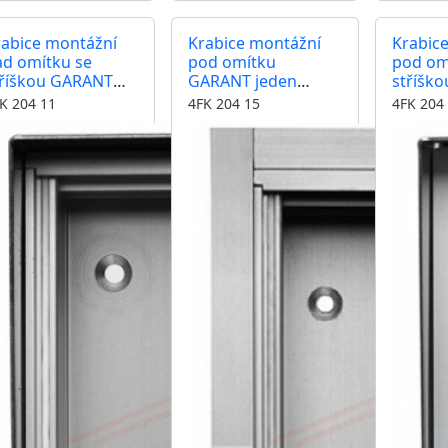
rabice montážní
Krabice montážní
Krabic
ad omítku se
pod omítku
pod om
tříškou GARANT
GARANT jeden
stříšk
eden modul
modul hliníkový
jeden 
K 204 11
4FK 204 15
4FK 204
iníkový profil
profil
hliníkov