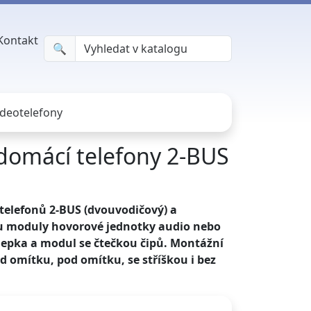
Kontakt
🔍︎
ideotelefony
domácí telefony 2-BUS
telefonů 2-BUS (dvouvodičový) a
ou moduly hovorové jednotky audio nebo
áslepka a modul se čtečkou čipů. Montážní
ad omítku, pod omítku, se stříškou i bez