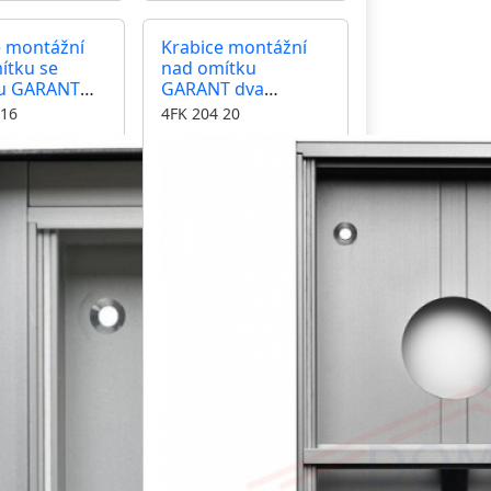
e montážní
Krabice montážní
ítku se
nad omítku
ou GARANT
GARANT dva
modul
moduly hliníkový
 16
4FK 204 20
ý profil
profil