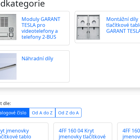
dkategorie
Moduly GARANT
Montážní díly
TESLA pro
tlačítkové tab
videotelefony a
GARANT TESL
telefony 2-BUS
Náhradní díly
t dle:
alogové číslo
Od A do Z
Od Z do A
ryt jmenovky
4FF 160 04 Kryt
4FF 160
ačítkové tablo
jmenovky tlačítkové
jmenovk