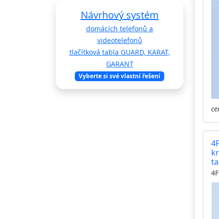
Návrhový systém
domácích telefonů a
videotelefonů
tlačítková tabla GUARD, KARAT,
GARANT
Vyberte si své vlastní řešení
ce
4F
kr
t
4F