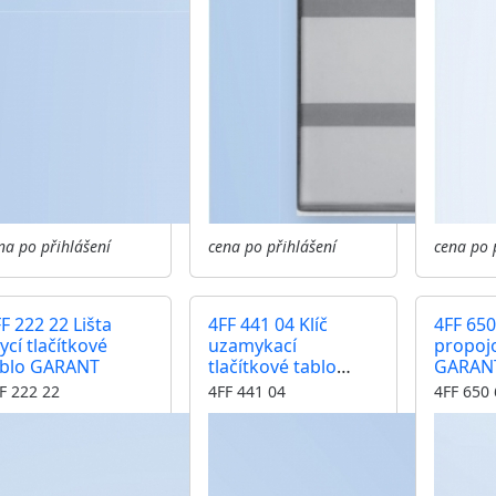
na po přihlášení
cena po přihlášení
cena po 
F 222 22 Lišta
4FF 441 04 Klíč
4FF 650
ycí tlačítkové
uzamykací
propoj
ablo GARANT
tlačítkové tablo
GARANT 
GARANT
elektri
F 222 22
4FF 441 04
4FF 650 
číselni