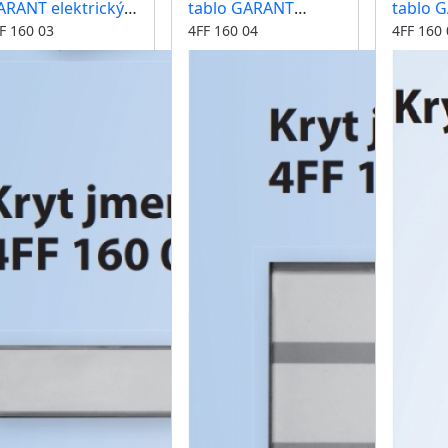
ARANT elektrický
tablo GARANT
tablo 
átný 1 tlačítko
modul s tlačítky 2, 3,
jmenov
F 160 03
4FF 160 04
4FF 160 
4