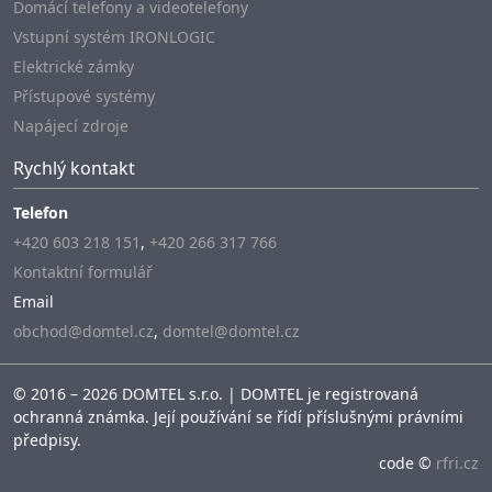
Domácí telefony a videotelefony
Vstupní systém IRONLOGIC
Elektrické zámky
Přístupové systémy
Napájecí zdroje
Rychlý kontakt
Telefon
+420 603 218 151
,
+420 266 317 766
Kontaktní formulář
Email
obchod@domtel.cz
,
domtel@domtel.cz
© 2016 – 2026 DOMTEL s.r.o. | DOMTEL je registrovaná
ochranná známka. Její používání se řídí příslušnými právními
předpisy.
code ©
rfri.cz