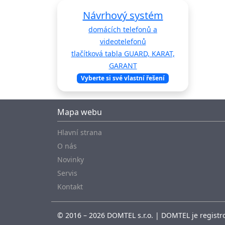
Návrhový systém
domácích telefonů a
videotelefonů
tlačítková tabla GUARD, KARAT,
GARANT
Vyberte si své vlastní řešení
Mapa webu
Hlavní strana
O nás
Novinky
Servis
Kontakt
© 2016 – 2026 DOMTEL s.r.o. | DOMTEL je registro