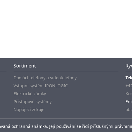
Sortiment
Ry
Domácí telefony a videotelefony
Tel
Vstupní systém IRONLOGIC
+42
Elektrické zámky
Kon
Přístupové systémy
Em
Napájecí zdroje
ob
vaná ochranná známka. Její používání se řídí příslušnými právními