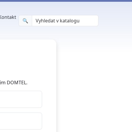
Kontakt
🔍︎
 tým DOMTEL.