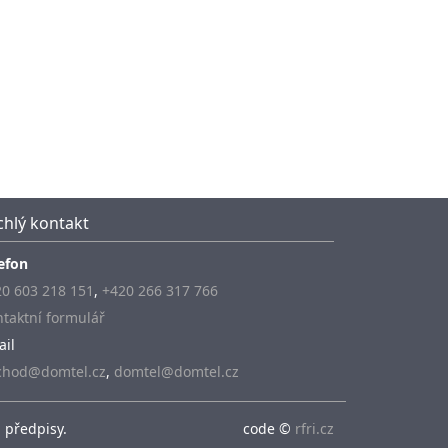
chlý kontakt
efon
0 603 218 151
,
+420 266 317 766
taktní formulář
ail
chod@domtel.cz
,
domtel@domtel.cz
 předpisy.
code ©
rfri.cz