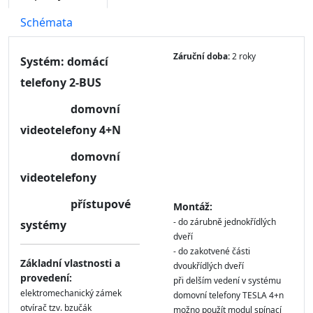
Schémata
Záruční doba:
2 roky
Systém: domácí
telefony 2-BUS
domovní
videotelefony 4+N
domovní
videotelefony
přístupové
Montáž:
- do zárubně jednokřídlých
systémy
dveří
- do zakotvené části
Základní vlastnosti a
dvoukřídlých dveří
provedení:
při delším vedení v systému
elektromechanický zámek
domovní telefony TESLA 4+n
otvírač tzv. bzučák
možno použít modul spínací