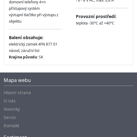
- 6 - 8 V AC, max. 0,8 A
domovní telefony 4+n
přístupový systém
výstupní tlačítko při výstupu z
Provozní prostředí:
objektu
teplota -30°C až +40°C
Balení obsahuje:
elektrický zámek 4FN 877 01
návod, záruční list
Krajina původu:
SK
Mapa webu
Hlavní strana
O nás
Novinky
Servis
Kontakt