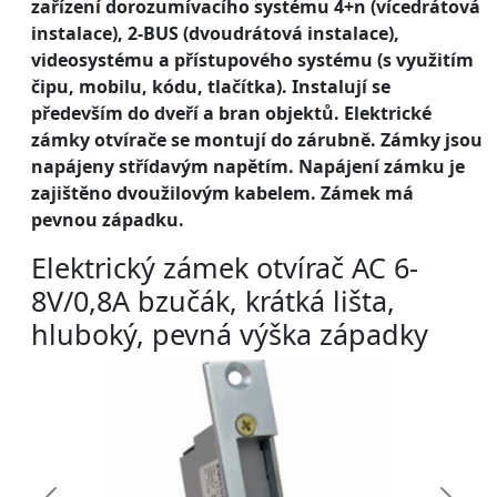
zařízení dorozumívacího systému 4+n (vícedrátová
instalace), 2-BUS (dvoudrátová instalace),
videosystému a přístupového systému (s využitím
čipu, mobilu, kódu, tlačítka). Instalují se
především do dveří a bran objektů. Elektrické
zámky otvírače se montují do zárubně. Zámky jsou
napájeny střídavým napětím. Napájení zámku je
zajištěno dvoužilovým kabelem. Zámek má
pevnou západku.
Elektrický zámek otvírač AC 6-
8V/0,8A bzučák, krátká lišta,
hluboký, pevná výška západky