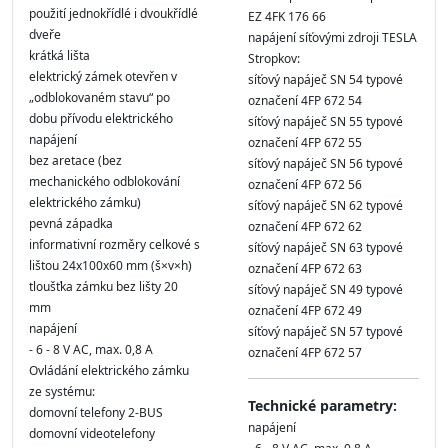
použití jednokřídlé i dvoukřídlé
EZ 4FK 176 66
dveře
napájení síťovými zdroji TESLA
krátká lišta
Stropkov:
elektrický zámek otevřen v
síťový napáječ SN 54 typové
„odblokovaném stavu“ po
označení 4FP 672 54
dobu přívodu elektrického
síťový napáječ SN 55 typové
napájení
označení 4FP 672 55
bez aretace (bez
síťový napáječ SN 56 typové
mechanického odblokování
označení 4FP 672 56
elektrického zámku)
síťový napáječ SN 62 typové
pevná západka
označení 4FP 672 62
informativní rozměry celkové s
síťový napáječ SN 63 typové
lištou 24x100x60 mm (š×v×h)
označení 4FP 672 63
tloušťka zámku bez lišty 20
síťový napáječ SN 49 typové
mm
označení 4FP 672 49
napájení
síťový napáječ SN 57 typové
- 6 - 8 V AC, max. 0,8 A
označení 4FP 672 57
Ovládání elektrického zámku
ze systému:
Technické parametry:
domovní telefony 2-BUS
napájení
domovní videotelefony