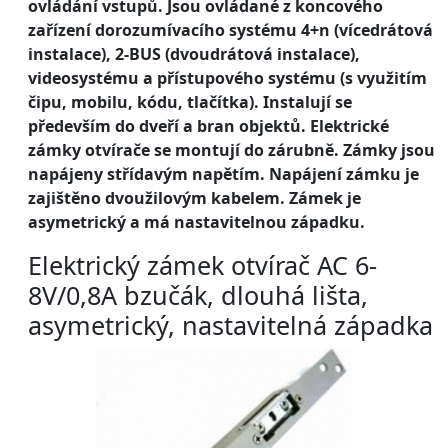
ovládání vstupů. Jsou ovládané z koncového
zařízení dorozumívacího systému 4+n (vícedrátová
instalace), 2-BUS (dvoudrátová instalace),
videosystému a přístupového systému (s využitím
čipu, mobilu, kódu, tlačítka). Instalují se
především do dveří a bran objektů. Elektrické
zámky otvírače se montují do zárubně. Zámky jsou
napájeny střídavým napětím. Napájení zámku je
zajištěno dvoužilovým kabelem. Zámek je
asymetrický a má nastavitelnou západku.
Elektrický zámek otvírač AC 6-
8V/0,8A bzučák, dlouhá lišta,
asymetrický, nastavitelná západka