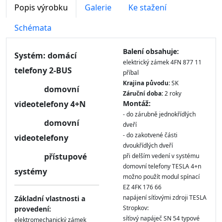
Popis výrobku
Galerie
Ke stažení
Schémata
Balení obsahuje:
Systém: domácí
elektrický zámek 4FN 877 11
telefony 2-BUS
příbal
Krajina původu:
SK
domovní
Záruční doba:
2 roky
videotelefony 4+N
Montáž:
- do zárubně jednokřídlých
domovní
dveří
- do zakotvené části
videotelefony
dvoukřídlých dveří
přístupové
při delším vedení v systému
domovní telefony TESLA 4+n
systémy
možno použít modul spínací
EZ 4FK 176 66
napájení síťovými zdroji TESLA
Základní vlastnosti a
Stropkov:
provedení:
síťový napáječ SN 54 typové
elektromechanický zámek