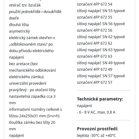
označení 4FP 672 54
otvírač tzv. bzučák
síťový napáječ SN 55 typové
použití jednokřídlé i dvoukřídlé
označení 4FP 672 55
dveře
síťový napáječ SN 56 typové
dlouhá lišta
označení 4FP 672 56
asymetrický
síťový napáječ SN 62 typové
elektrický zámek otevřen v
označení 4FP 672 62
„odblokovaném stavu“ po
síťový napáječ SN 63 typové
dobu přívodu elektrického
označení 4FP 672 63
napájení
síťový napáječ SN 49 typové
bez aretace (bez
označení 4FP 672 49
mechanického odblokování
síťový napáječ SN 57 typové
elektrického zámku)
označení 4FP 672 57
univerzální provedení
pravý/levý - po otočení lišty
nastavitelná západka cca 3
Technické parametry:
mm
napájení
informativní rozměry celkové s
- 6 - 8 V AC, max. 0,8 A
lištou 24x250x31 mm (š×v×h)
tloušťka zámku bez lišty 20
Provozní prostředí:
mm
napájení
teplota -30°C až +40°C