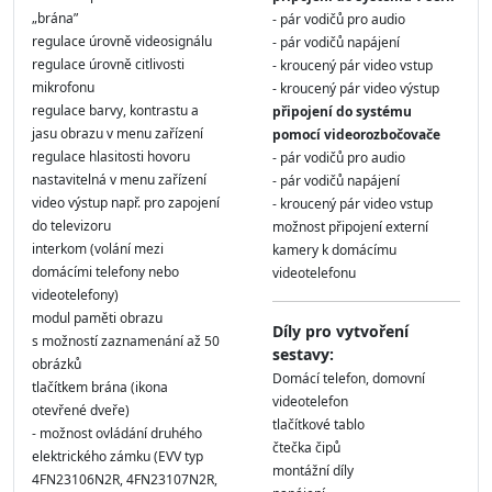
„bránaʺ
- pár vodičů pro audio
regulace úrovně videosignálu
- pár vodičů napájení
regulace úrovně citlivosti
- kroucený pár video vstup
mikrofonu
- kroucený pár video výstup
regulace barvy, kontrastu a
připojení do systému
jasu obrazu v menu zařízení
pomocí videorozbočovače
regulace hlasitosti hovoru
- pár vodičů pro audio
nastavitelná v menu zařízení
- pár vodičů napájení
video výstup např. pro zapojení
- kroucený pár video vstup
do televizoru
možnost připojení externí
interkom (volání mezi
kamery k domácímu
domácími telefony nebo
videotelefonu
videotelefony)
modul paměti obrazu
Díly pro vytvoření
s možností zaznamenání až 50
sestavy:
obrázků
Domácí telefon, domovní
tlačítkem brána (ikona
videotelefon
otevřené dveře)
tlačítkové tablo
- možnost ovládání druhého
čtečka čipů
elektrického zámku (EVV typ
montážní díly
4FN23106N2R, 4FN23107N2R,