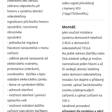
(interkom) bez obrazu
video signál přenášený
zábrana odposlechu při
z kamery VEV
hovoru v systému domácí
(1Vpp/75Ohm/PAL)
videotelefony
signalizace příchozího hovoru
Montáž:
vyzvánění, rozsvícená
obrazovka
jako součást instalace
vyzvánění
systému domovních telefonů
- jednoduchá regulace
2-BUS a domovních
hlasitosti nastavitelná v menu
videotelefonů TESLA
zařízení
Na jedné adrese (tlačítku nebo
- odlišné pevně nastavené od
číslu kódové volby) je možno
elektrického vrátného,
nainstalovat jeden hlavní a až
protistanice (interkom),
tři vedlejší domácí telefony
zvonkového tlačítka u bytu
nebo domovní videotelefony
ovládání elektrického zámku
instalaci lze doplnit o přídavný
- ikona se symbolem klíčku
zvonek, spínač bezdrátového
- adresné otevření
zvonku (slaboproudých
- možnost otevření i pomocí
zařízení) a spínač zařízení na
spínacího relé
230
V
- možnost ovládání dalšího
nástěnné provedení
zařízení speciálním tlačítkem
připojení do systému v sérii