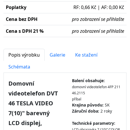
Poplatky
RF: 0,66 Kč | AF: 0,00 Kč
Cena bez DPH
pro zobrazení se přihlašte
Cena s DPH 21 %
pro zobrazení se přihlašte
Popis výrobku
Galerie
Ke stažení
Schémata
Balení obsahuje:
Domovní
domovní videotelefon 4FP 211
videotelefon DVT
46.2115
příbal
46 TESLA VIDEO
Krajina původu:
SK
Záruční doba:
2 roky
7(10)" barevný
LCD displej,
Technické parametry:
LCD obrazovka 7 (10)ʺ COLOR