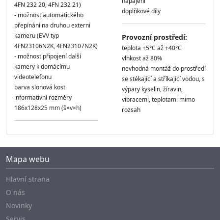
napájení
4FN 232 20, 4FN 232 21)
doplňkové díly
- možnost automatického
přepínání na druhou externí
kameru (EVV typ
Provozní prostředí:
4FN23106N2K, 4FN23107N2K)
teplota +5°C až +40°C
- možnost připojení další
vlhkost až 80%
kamery k domácímu
nevhodná montáž do prostředí
videotelefonu
se stékající a stříkající vodou, s
barva slonová kost
výpary kyselin, žíravin,
informativní rozměry
vibracemi, teplotami mimo
186x128x25 mm (š×v×h)
rozsah
Mapa webu
Hlavní strana
O nás
Novinky
Servis