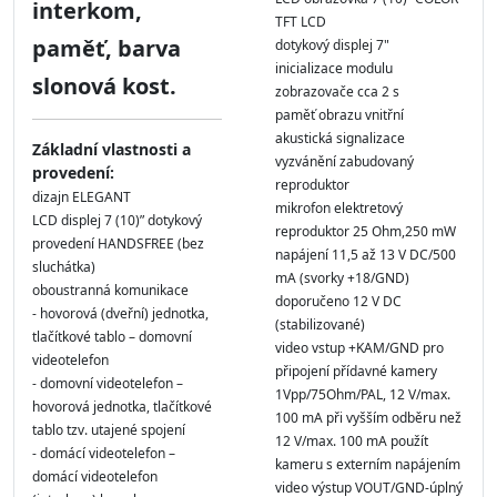
interkom,
TFT LCD
paměť, barva
dotykový displej 7"
inicializace modulu
slonová kost.
zobrazovače cca 2 s
paměť obrazu vnitřní
akustická signalizace
Základní vlastnosti a
vyzvánění zabudovaný
provedení:
reproduktor
dizajn ELEGANT
mikrofon elektretový
LCD displej 7 (10)ʺ dotykový
reproduktor 25 Ohm,250 mW
provedení HANDSFREE (bez
napájení 11,5 až 13 V DC/500
sluchátka)
mA (svorky +18/GND)
oboustranná komunikace
doporučeno 12 V DC
- hovorová (dveřní) jednotka,
(stabilizované)
tlačítkové tablo – domovní
video vstup +KAM/GND pro
videotelefon
připojení přídavné kamery
- domovní videotelefon –
1Vpp/75Ohm/PAL, 12 V/max.
hovorová jednotka, tlačítkové
100 mA při vyšším odběru než
tablo tzv. utajené spojení
12 V/max. 100 mA použít
- domácí videotelefon –
kameru s externím napájením
domácí videotelefon
video výstup VOUT/GND-úplný