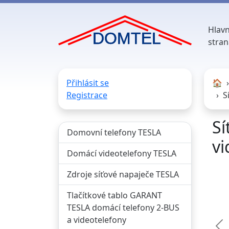
Hlavn
stran
Přihlásit se
🏠︎
Registrace
S
Sí
Domovní telefony TESLA
vi
Domácí videotelefony TESLA
Zdroje síťové napaječe TESLA
Tlačítkové tablo GARANT
TESLA domácí telefony 2-BUS
a videotelefony