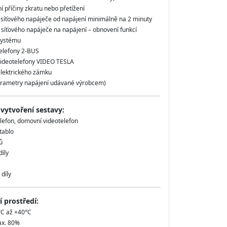
 příčiny zkratu nebo přetížení
í síťového napáječe od napájení minimálně na 2 minuty
í síťového napáječe na napájení – obnovení funkcí
systému
elefony 2-BUS
ideotelefony VIDEO TESLA
elektrického zámku
arametry napájení udávané výrobcem)
 vytvoření sestavy:
lefon, domovní videotelefon
 tablo
ů
íly
díly
 prostředí:
°C až +40°C
ax. 80%