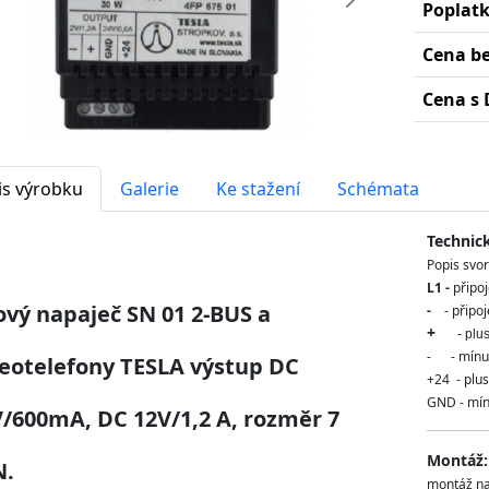
edchozí
Další
Poplat
Cena b
Cena s 
is výrobku
Galerie
Ke stažení
Schémata
Technic
Popis svor
L1 -
připoj
ový napaječ SN 01 2-BUS a
-
- připo
+
- plu
- - mínus
eotelefony TESLA výstup DC
+24 - plus
GND - mín
/600mA, DC 12V/1,2 A, rozměr 7
Montáž:
N.
montáž na 