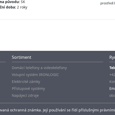
ina původu:
SK
prostředí 
ční doba:
2 roky
Sortiment
Ry
Domácí telefony a videotelefony
Tel
Vstupní systém IRONLOGIC
+42
Elektrické zámky
Kon
Přístupové systémy
Em
Napájecí zdroje
ob
vaná ochranná známka. Její používání se řídí příslušnými právními