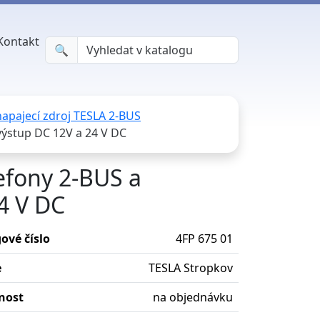
Kontakt
🔍︎
napajecí zdroj TESLA 2-BUS
výstup DC 12V a 24 V DC
efony 2-BUS a
4 V DC
ové číslo
4FP 675 01
e
TESLA Stropkov
nost
na objednávku