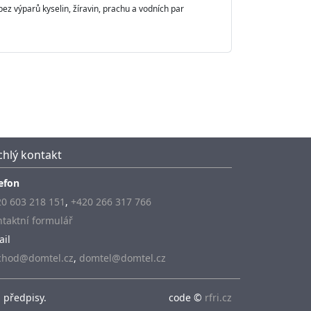
bez výparů kyselin, žíravin, prachu a vodních par
chlý kontakt
efon
0 603 218 151
,
+420 266 317 766
taktní formulář
ail
chod@domtel.cz
,
domtel@domtel.cz
 předpisy.
code ©
rfri.cz