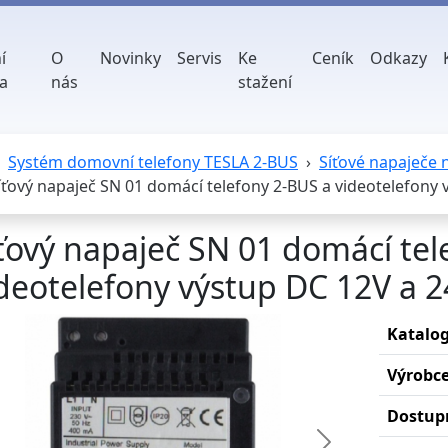
í
O
Novinky
Servis
Ke
Ceník
Odkazy
a
nás
stažení
Systém domovní telefony TESLA 2-BUS
Síťové napaječe 
íťový napaječ SN 01 domácí telefony 2-BUS a videotelefony 
ťový napaječ SN 01 domácí tel
deotelefony výstup DC 12V a 2
Katalog
Výrobc
Dostup