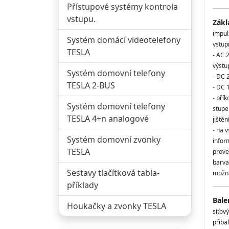
Přístupové systémy kontrola
vstupu.
Zákl
impul
Systém domácí videotelefony
vstup
TESLA
- AC 
výstu
Systém domovní telefony
- DC 
TESLA 2-BUS
- DC 
- pří
Systém domovní telefony
stupe
TESLA 4+n analogové
jiště
- na 
Systém domovní zvonky
infor
TESLA
prove
barva
Sestavy tlačítková tabla-
možná
příklady
Bale
Houkačky a zvonky TESLA
síťov
příbal