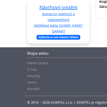
Kraj
Návrhový systém
Záru
domácích telefonů a
videotelefonů
tlačítková tabla GUARD, KARAT,
GARANT
Vyberte si své vlastní řešení
Mapa webu
Hlavní strana
O nás
Novinky
Servis
Kontakt
© 2016 – 2026 DOMTEL s.r.o. | DOMTEL je registro