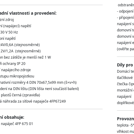
odstranění
- odpojen
adní vlastnosti a provedení:
- připojen
zní zdroj
napájení 
ní (napájecí) napětí
domovní t
230 V 50 Hz
domovní v
pní napětí
napájení 
24V/0,6A (stejnosměrné)
(ověřte p
12V/1,2A (stejnosměrné)
kon bez zátěže je menší než 1 W
ň ochrany IP 20
Díly pro
ní napájecího zdroje
Domácí te
vstupu mikropojistkou
tlačítkové
mativní rozměry 4 DIN 70x67,5x99 mm (š×v×h)
čtečka čip
dení na DIN lištu (DIN lišta není součástí balení)
montážní d
 plastů černá (zpravidla)
napájení
 náhrada za síťové napaječe 4FP67249
doplňkové 
ní obsahuje:
Provozní
ý napáječ 4FP 675 01
teplota -5
vlhkost m