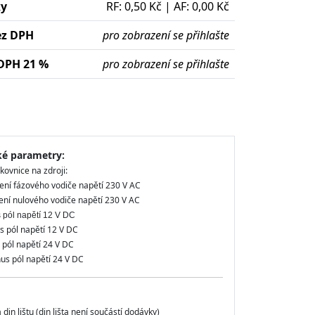
ky
RF: 0,50 Kč | AF: 0,00 Kč
ez DPH
pro zobrazení se přihlašte
DPH 21 %
pro zobrazení se přihlašte
ké parametry:
kovnice na zdroji:
ení fázového vodiče napětí 230 V AC
jení nulového vodiče napětí 230 V AC
s pól napětí 12 V DC
 pól napětí 12 V DC
 pól napětí 24 V DC
us pól napětí 24 V DC
din lištu (din lišta není součástí dodávky)