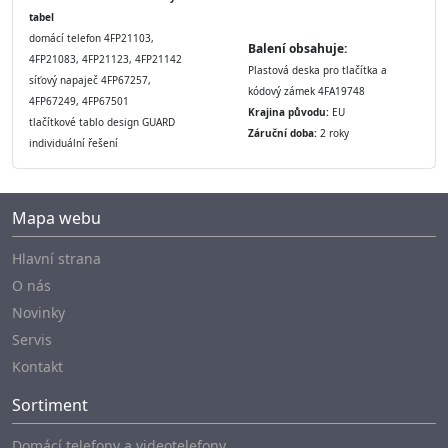
tabel
domácí telefon 4FP21103,
Balení obsahuje:
4FP21083, 4FP21123, 4FP21142
Plastová deska pro tlačítka a
síťový napaječ 4FP67257,
kódový zámek 4FA19748
4FP67249, 4FP67501
Krajina původu:
EU
tlačítkové tablo design GUARD
Záruční doba:
2 roky
individuální řešení
Mapa webu
Hlavní strana
O nás
Novinky
Servis
Kontakt
Sortiment
Domácí telefony a videotelefony