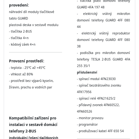
- tlačítka plast domovní telefony
provedení:
GUARD 4FA 197 48
náhradní díl moduly tlačítkové
- elektrický vrátný mikrofon
tablo GUARD
domovní telefony GUARD 4FF 080
plastová deska v sestavě modulu
44
- tlačítka 2-BUS
- elektrický vrátný reproduktor
- tlačítka 4+n
domovní telefony GUARD 4FF 080
- kódový záek 4+n
38
- podložka pro mikrofon domovní
telefony TESLA 2-BUS GUARD 4FA
Provozní prostředí:
255 35/1
- teplota - 25°C až +45°C
příslušenství
- vlhkost až 80%
- spínací modul 4FN23030
- prostředí bez výparů kyselin,
- spínač bezdrátového zvonku
žíravin, prachu a vodních par
4FK17956
- spínací relé 4FN21625/2
- přídavný zvonek 4FN60522,
4FN60526
Kompatibilní zařízení pro
- monitor provozu
instalaci v sestavě domácí
- programátor
telefony 2-BUS
- prodlužovací kabel 4FF 650 54
individuální řešení tlačítkových