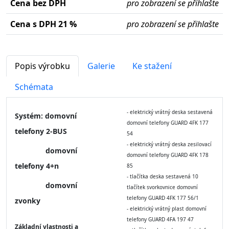
Cena bez DPH
pro zobrazení se přihlašte
Cena s DPH 21 %
pro zobrazení se přihlašte
Popis výrobku
Galerie
Ke stažení
Schémata
- elektrický vrátný deska sestavená
Systém: domovní
domovní telefony GUARD 4FK 177
telefony 2-BUS
54
- elektrický vrátný deska zesilovací
domovní
domovní telefony GUARD 4FK 178
telefony 4+n
85
- tlačítka deska sestavená 10
domovní
tlačítek svorkovnice domovní
telefony GUARD 4FK 177 56/1
zvonky
- elektrický vrátný plast domovní
telefony GUARD 4FA 197 47
Základní vlastnosti a