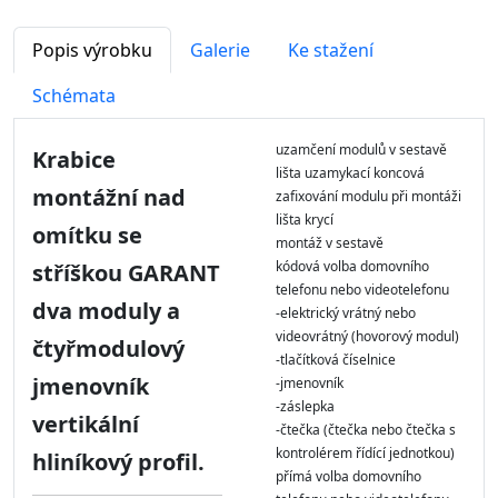
Popis výrobku
Galerie
Ke stažení
Schémata
uzamčení modulů v sestavě
Krabice
lišta uzamykací koncová
montážní nad
zafixování modulu při montáži
lišta krycí
omítku se
montáž v sestavě
kódová volba domovního
stříškou GARANT
telefonu nebo videotelefonu
dva moduly a
-elektrický vrátný nebo
videovrátný (hovorový modul)
čtyřmodulový
-tlačítková číselnice
jmenovník
-jmenovník
-záslepka
vertikální
-čtečka (čtečka nebo čtečka s
kontrolérem řídící jednotkou)
hliníkový profil.
přímá volba domovního