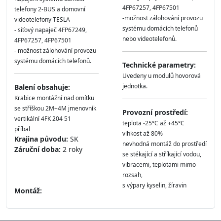
4FP67257, 4FP67501
telefony 2-BUS a domovní
-možnost zálohování provozu
videotelefony TESLA
systému domácích telefonů
- síťový napaječ 4FP67249,
nebo videotelefonů.
4FP67257, 4FP67501
- možnost zálohování provozu
systému domácích telefonů.
Technické parametry:
Uvedeny u modulů hovorová
jednotka.
Balení obsahuje:
Krabice montážní nad omítku
se stříškou 2M+4M jmenovník
Provozní prostředí:
vertikální 4FK 204 51
teplota -25°C až +45°C
příbal
vlhkost až 80%
Krajina původu:
SK
nevhodná montáž do prostředí
Záruční doba:
2 roky
se stékající a stříkající vodou,
vibracemi, teplotami mimo
rozsah,
s výpary kyselin, žíravin
Montáž: