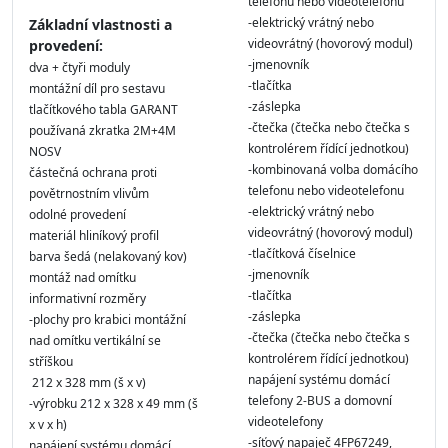
telefonu nebo videotelefonu
-elektrický vrátný nebo
Základní vlastnosti a
videovrátný (hovorový modul)
provedení:
-jmenovník
dva + čtyři moduly
-tlačítka
montážní díl pro sestavu
-záslepka
tlačítkového tabla GARANT
-čtečka (čtečka nebo čtečka s
používaná zkratka 2M+4M
kontrolérem řídící jednotkou)
NOSV
-kombinovaná volba domácího
částečná ochrana proti
telefonu nebo videotelefonu
povětrnostním vlivům
-elektrický vrátný nebo
odolné provedení
videovrátný (hovorový modul)
materiál hliníkový profil
-tlačítková číselnice
barva šedá (nelakovaný kov)
-jmenovník
montáž nad omítku
-tlačítka
informativní rozměry
-záslepka
-plochy pro krabici montážní
-čtečka (čtečka nebo čtečka s
nad omítku vertikální se
kontrolérem řídící jednotkou)
stříškou
napájení systému domácí
212 x 328 mm (š x v)
telefony 2-BUS a domovní
-výrobku 212 x 328 x 49 mm (š
videotelefony
x v x h)
-síťový napaječ 4FP67249,
napájení systému domácí