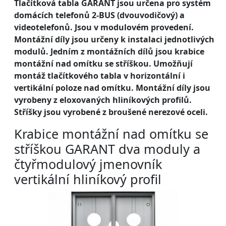
Tlačítková tabla GARANT jsou určena pro systém
domácích telefonů 2-BUS (dvouvodičový) a
videotelefonů. Jsou v modulovém provedení.
Montážní díly jsou určeny k instalaci jednotlivých
modulů. Jedním z montážních dílů jsou krabice
montážní nad omítku se stříškou. Umožňují
montáž tlačítkového tabla v horizontální i
vertikální poloze nad omítku. Montážní díly jsou
vyrobeny z eloxovaných hliníkových profilů.
Stříšky jsou vyrobené z broušené nerezové oceli.
Krabice montážní nad omítku se
stříškou GARANT dva moduly a
čtyřmodulový jmenovník
vertikální hliníkový profil