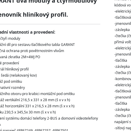
RANT dva moduly a čtyřmodulový
kódová vo
-elektrick
novník hliníkový profil.
-tlačítková
-jmenovní
-záslepka
adní vlastnosti a provedení:
-čtečka (č
 čtyři moduly
přímá vol
žní díl pro sestavu tlačítkového tabla GARANT
-elektrick
čná ochrana proti povětrnostním vlivům
-jmenovní
vaná zkratka 2M+4MJ PO
-tlačítka
é provedení
-záslepka
ál hliníkový profil
-čtečka (č
 šedá (nelakovaný kov)
-kombinov
ž pod omítku
-elektrick
mativní rozměry
-tlačítková
žního otvoru pro krabici montážní pod omítku
-jmenovní
áž vertikální 216,5 x 331 x 28 mm (š x v x h)
-tlačítka
áž horizontální 331 x 216,5 x 28 mm (š x v x h)
-záslepka
ku 230,5 x 345,5x 30 mm (š x v x h)
-čtečka (č
ení systému domácí telefony 2-BUS a domovní videotelefony
napájení 
A
-síťový n
ový napaječ 4FP67249, 4FP67257, 4FP67501