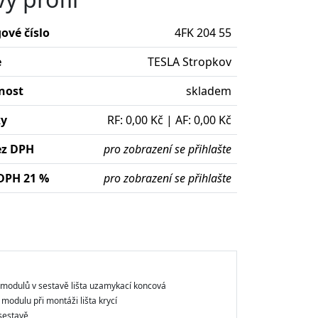
ové číslo
4FK 204 55
e
TESLA Stropkov
nost
skladem
ky
RF: 0,00 Kč | AF: 0,00 Kč
ez DPH
pro zobrazení se přihlašte
DPH 21 %
pro zobrazení se přihlašte
modulů v sestavě lišta uzamykací koncová
 modulu při montáži lišta krycí
sestavě