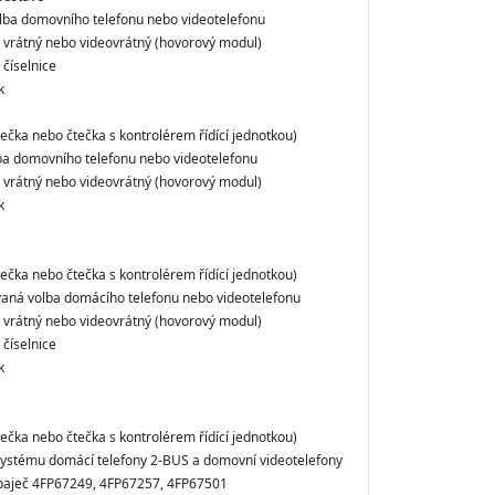
lba domovního telefonu nebo videotelefonu
ý vrátný nebo videovrátný (hovorový modul)
 číselnice
k
tečka nebo čtečka s kontrolérem řídící jednotkou)
ba domovního telefonu nebo videotelefonu
ý vrátný nebo videovrátný (hovorový modul)
k
tečka nebo čtečka s kontrolérem řídící jednotkou)
aná volba domácího telefonu nebo videotelefonu
ý vrátný nebo videovrátný (hovorový modul)
 číselnice
k
tečka nebo čtečka s kontrolérem řídící jednotkou)
systému domácí telefony 2-BUS a domovní videotelefony
apaječ 4FP67249, 4FP67257, 4FP67501