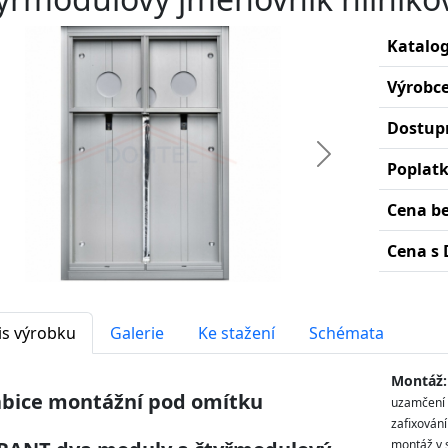
Katalog
Výrobc
Dostup
edchozí
Další
Poplat
Cena b
Cena s 
is výrobku
Galerie
Ke stažení
Schémata
Montáž:
abice montážní pod omítku
uzamčení 
zafixování
montáž v 