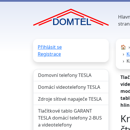
Hlavn
stran
Přihlásit se
🏠︎
Registrace
K
K
Domovní telefony TESLA
Tla
vide
Domácí videotelefony TESLA
mod
tabl
Zdroje síťové napaječe TESLA
hlin
Tlačítkové tablo GARANT
K
TESLA domácí telefony 2-BUS
a videotelefony
čt