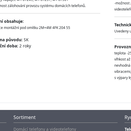
-možnost 
nost zálohování provozu systému domácích telefonů.
videotelef
ní obsahuje:
Technic
ce montážní pod omítku 2M+4M 4FK 204 55
Uvedeny u
ina původu:
SK
ční doba:
2 roky
Provozní
teplota -2
vlhkost a
nevhodná m
vibracemi
s výpary ky
Sortiment
Ry
Domácí telefony a videotelefony
Tel