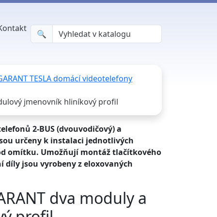
Kontakt
🔍︎
 GARANT TESLA domácí videotelefony
lový jmenovník hliníkový profil
elefonů 2-BUS (dvouvodičový) a
ou určeny k instalaci jednotlivých
od omítku. Umožňují montáž tlačítkového
ní díly jsou vyrobeny z eloxovaných
GARANT dva moduly a
ý profil