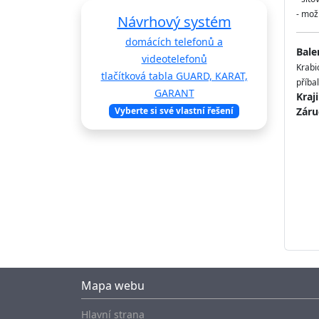
- mož
Návrhový systém
domácích telefonů a
Bale
videotelefonů
Krabi
tlačítková tabla GUARD, KARAT,
příbal
GARANT
Kraj
Vyberte si své vlastní řešení
Záru
Mapa webu
Hlavní strana