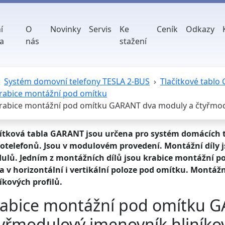
í
O
Novinky
Servis
Ke
Ceník
Odkazy
a
nás
stažení
Systém domovní telefony TESLA 2-BUS
Tlačítkové tablo
rabice montážní pod omítku
rabice montážní pod omítku GARANT dva moduly a čtyřmodu
čítková tabla GARANT jsou určena pro systém domácích t
otelefonů. Jsou v modulovém provedení. Montážní díly js
ulů. Jedním z montážních dílů jsou krabice montážní p
a v horizontální i vertikální poloze pod omítku. Montáž
íkových profilů.
rabice montážní pod omítku 
yřmodulový jmenovník hliníkov