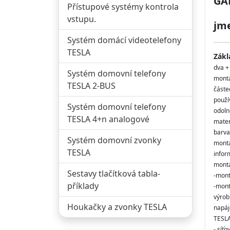
GA
Přístupové systémy kontrola
vstupu.
jme
Systém domácí videotelefony
TESLA
Zákl
dva +
Systém domovní telefony
montá
TESLA 2-BUS
částe
použí
Systém domovní telefony
odoln
TESLA 4+n analogové
materi
barva
Systém domovní zvonky
montá
TESLA
infor
montá
Sestavy tlačítková tabla-
-mont
příklady
-mont
výrob
Houkačky a zvonky TESLA
napáj
TESL
- síť