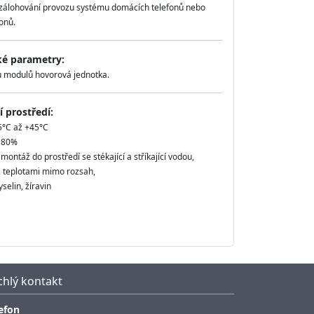
zálohování provozu systému domácích telefonů nebo
onů.
ké parametry:
 modulů hovorová jednotka.
 prostředí:
5°C až +45°C
ž 80%
ontáž do prostředí se stékající a stříkající vodou,
, teplotami mimo rozsah,
selin, žíravin
chlý kontakt
efon