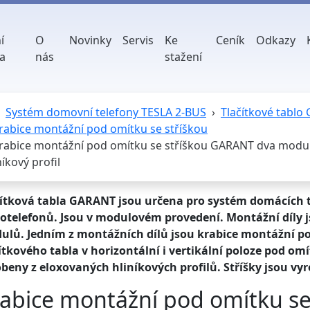
í
O
Novinky
Servis
Ke
Ceník
Odkazy
a
nás
stažení
Systém domovní telefony TESLA 2-BUS
Tlačítkové tablo
rabice montážní pod omítku se stříškou
rabice montážní pod omítku se stříškou GARANT dva moduly
níkový profil
čítková tabla GARANT jsou určena pro systém domácích t
otelefonů. Jsou v modulovém provedení. Montážní díly js
ulů. Jedním z montážních dílů jsou krabice montážní p
ítkového tabla v horizontální i vertikální poloze pod omí
beny z eloxovaných hliníkových profilů. Stříšky jsou vy
abice montážní pod omítku s