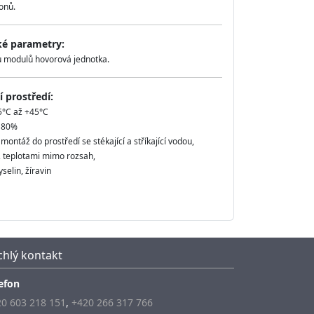
onů.
ké parametry:
 modulů hovorová jednotka.
 prostředí:
5°C až +45°C
ž 80%
ontáž do prostředí se stékající a stříkající vodou,
, teplotami mimo rozsah,
selin, žíravin
chlý kontakt
efon
0 603 218 151
,
+420 266 317 766