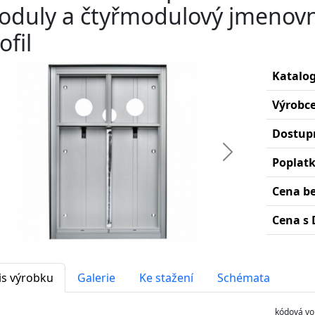
duly a čtyřmodulový jmenovník
ofil
Katalog
Výrobc
Dostup
edchozí
Další
Poplat
Cena b
Cena s 
is výrobku
Galerie
Ke stažení
Schémata
kódová vo