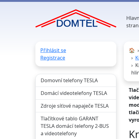
Hlavn
stran
Přihlásit se
🏠︎
Registrace
K
K
hli
Domovní telefony TESLA
Tla
Domácí videotelefony TESLA
vide
mod
Zdroje síťové napaječe TESLA
tlač
Tlačítkové tablo GARANT
vyro
TESLA domácí telefony 2-BUS
Kr
a videotelefony