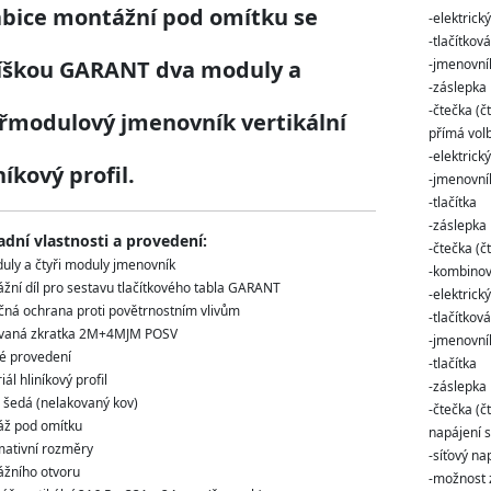
abice montážní pod omítku se
-elektrick
-tlačítková
říškou GARANT dva moduly a
-jmenovní
-záslepka
-čtečka (č
řmodulový jmenovník vertikální
přímá vol
-elektrick
níkový profil.
-jmenovní
-tlačítka
-záslepka
adní vlastnosti a provedení:
-čtečka (č
uly a čtyři moduly jmenovník
-kombinov
žní díl pro sestavu tlačítkového tabla GARANT
-elektrick
čná ochrana proti povětrnostním vlivům
-tlačítková
ívaná zkratka 2M+4MJM POSV
-jmenovní
é provedení
-tlačítka
ál hliníkový profil
-záslepka
 šedá (nelakovaný kov)
-čtečka (č
ž pod omítku
napájení 
mativní rozměry
-síťový n
žního otvoru
-možnost 