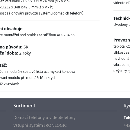
áž vertikální 216,5 x 331 x 24 mm (š x v x h)
videotelef
ku 232 x 348 x 49,5 mm (š x v x h)
ost zálohování provozu systému domácích telefonů
Technic
Uvedeny u
ní obsahuje:
ce montážní pod omítku se stříškou 4FK 204 56
Provozní
teplota -2
ina původu:
SK
vlhkost a
ční doba:
2 roky
nevhodná m
vibracemi
áž:
s výpary ky
ení modulů v sestavě lišta uzamykací koncová
ování modulu při montáži lišta krycí
ž v sestavě
Sortiment
Ry
Domácí telefony a videotelefony
Tel
Vstupní systém IRONLOGIC
+42