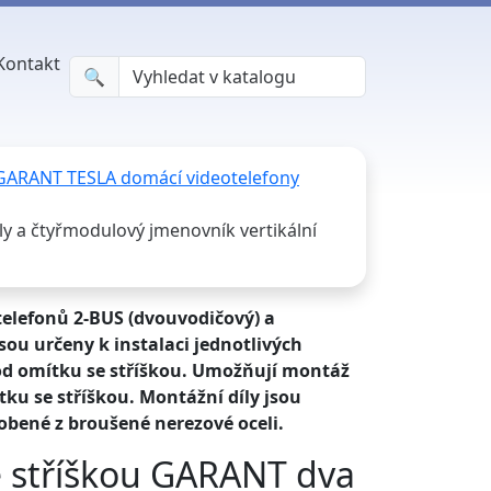
Kontakt
🔍︎
 GARANT TESLA domácí videotelefony
 a čtyřmodulový jmenovník vertikální
elefonů 2-BUS (dvouvodičový) a
ou určeny k instalaci jednotlivých
od omítku se stříškou. Umožňují montáž
tku se stříškou. Montážní díly jsou
robené z broušené nerezové oceli.
e stříškou GARANT dva