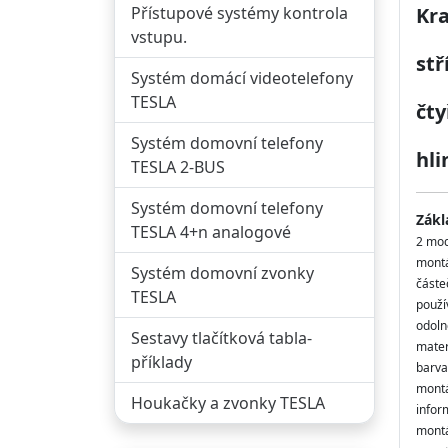
Přístupové systémy kontrola
Kr
vstupu.
st
Systém domácí videotelefony
TESLA
čty
Systém domovní telefony
hli
TESLA 2-BUS
Systém domovní telefony
Zákl
TESLA 4+n analogové
2 mod
montá
Systém domovní zvonky
částe
TESLA
použ
odoln
Sestavy tlačítková tabla-
materi
příklady
barva
montá
Houkačky a zvonky TESLA
infor
montá