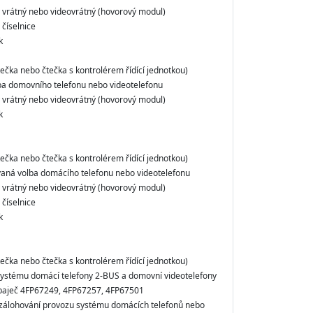
ý vrátný nebo videovrátný (hovorový modul)
 číselnice
k
tečka nebo čtečka s kontrolérem řídící jednotkou)
ba domovního telefonu nebo videotelefonu
ý vrátný nebo videovrátný (hovorový modul)
k
tečka nebo čtečka s kontrolérem řídící jednotkou)
aná volba domácího telefonu nebo videotelefonu
ý vrátný nebo videovrátný (hovorový modul)
 číselnice
k
tečka nebo čtečka s kontrolérem řídící jednotkou)
systému domácí telefony 2-BUS a domovní videotelefony
apaječ 4FP67249, 4FP67257, 4FP67501
zálohování provozu systému domácích telefonů nebo