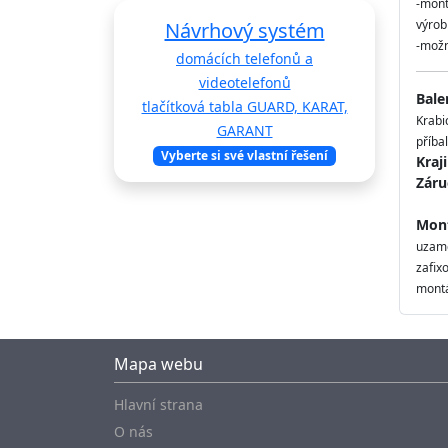
-mont
výrob
Návrhový systém
-možn
domácích telefonů a
videotelefonů
Bale
tlačítková tabla GUARD, KARAT,
Krabi
GARANT
příbal
Vyberte si své vlastní řešení
Kraj
Záru
Mont
uzamč
zafix
montá
Mapa webu
Hlavní strana
O nás