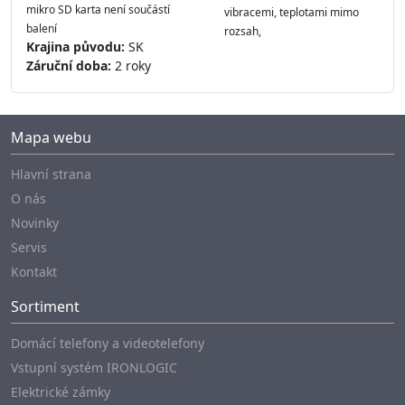
mikro SD karta není součástí
vibracemi, teplotami mimo
balení
rozsah,
Krajina původu:
SK
Záruční doba:
2 roky
Mapa webu
Hlavní strana
O nás
Novinky
Servis
Kontakt
Sortiment
Domácí telefony a videotelefony
Vstupní systém IRONLOGIC
Elektrické zámky