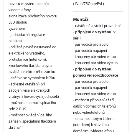
hovoru v systému domácí
(1Vpp/75Ohm/PAL)
videotelefony
signalizace příchozího hovoru
Montáž:
LED diodou
- nástěnné a stolní provedení
vyzvánění
- připojení do systému v
- jednoduchá regulace
sérii
hlasitosti
pár vodičů pro audio
- odlišné pevně nastavené od
pár vodičů napájení
elektrického vrátného,
kroucený pár video vstup
protistanice (interkom),
kroucený pár video výstup
zvonkového tlačítka u bytu
- připojení do systému
ovládání elektrického zámku
pomocí videorozbočovače
- tlačítko se symbolem klíčku
pár vodičů pro audio
- adresné otevření (při
pár vodičů napájení
zapojení více elektrických
kroucený pár video vstup
vrátných-hovorových jednotek)
- možnost připojení až tří
- možnost i pomocí spínacího
dalších domácích telefonů
relé 2-BUS
nebo videotelefonů
- možnost ovládání dalšího
se samostatným číslem
zařízení speciálním tlačítkem
(interkom) k hlavnímu
„bránaʺ
domácímu videotelefonu