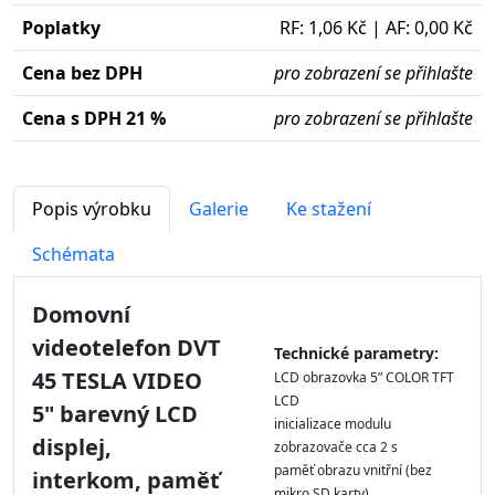
Poplatky
RF: 1,06 Kč | AF: 0,00 Kč
Cena bez DPH
pro zobrazení se přihlašte
Cena s DPH 21 %
pro zobrazení se přihlašte
Popis výrobku
Galerie
Ke stažení
Schémata
Domovní
videotelefon DVT
Technické parametry:
45 TESLA VIDEO
LCD obrazovka 5ʺ COLOR TFT
LCD
5" barevný LCD
inicializace modulu
displej,
zobrazovače cca 2 s
paměť obrazu vnitřní (bez
interkom, paměť
mikro SD karty)