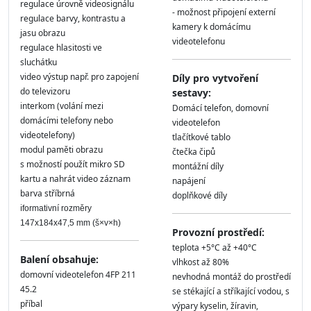
regulace úrovně videosignálu
- možnost připojení externí
regulace barvy, kontrastu a
kamery k domácímu
jasu obrazu
videotelefonu
regulace hlasitosti ve
sluchátku
video výstup např. pro zapojení
Díly pro vytvoření
do televizoru
sestavy:
interkom (volání mezi
Domácí telefon, domovní
domácími telefony nebo
videotelefon
videotelefony)
tlačítkové tablo
modul paměti obrazu
čtečka čipů
s možností použít mikro SD
montážní díly
kartu a nahrát video záznam
napájení
barva stříbrná
doplňkové díly
i
formativní rozměry
147x184x47,5 mm (š×v×h)
Provozní prostředí:
teplota +5°C až +40°C
Balení obsahuje:
vlhkost až 80%
domovní videotelefon 4FP 211
nevhodná montáž do prostředí
45.2
se stékající a stříkající vodou, s
příbal
výpary kyselin, žíravin,