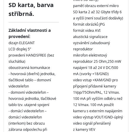
SD karta, barva
paměť obrazu externí mikro
SD karta 2 až 32 Gbyte třídy 6
stříbrná.
a vyšší (není součástí dodávky)
formát obrázků JPG
Základní vlastnosti a
formát videa AVI
provedení:
akustická signalizace
dizajn ELEGANT
vyzvánění zabudovaný
LCD displej 5ʺ
reproduktor
provedení HANDSFREE (bez
mikrofon elektretový
sluchátka)
reproduktor 25 Ohm,250 mW
oboustranná komunikace
napájení 18 až 24 V DC/500
- hovorová (dveřní) jednotka,
mA (svorky +18/GND)
tlačítkové tablo – domovní
video vstup +KAM/GND pro
videotelefon
připojení přídavné kamery
- domovní videotelefon –
1Vpp/75Ohm/PAL, 12 V/max.
hovorová jednotka, tlačítkové
100 mA při vyšším odběru než
tablo tzv. utajené spojení
12 V/max. 100 mA použít
- domácí videotelefon –
kameru s externím napájením
domácí videotelefon
video výstup VOUT/GND-úplný
(interkom) bez obrazu
video signál přenášený
zábrana odposlechu při
z kamery VEV