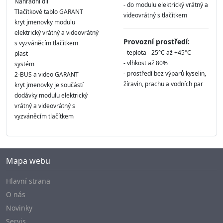
Náhradní díl
- do modulu elektrický vrátný a
Tlačítkové tablo GARANT
videovrátný s tlačítkem
kryt jmenovky modulu
elektrický vrátný a videovrátný
Provozní prostředí:
s vyzváněcím tlačítkem
- teplota - 25°C až +45°C
plast
- vlhkost až 80%
systém
- prostředí bez výparů kyselin,
2-BUS a video GARANT
žíravin, prachu a vodních par
kryt jmenovky je součástí
dodávky modulu elektrický
vrátný a videovrátný s
vyzváněcím tlačítkem
Mapa webu
Hlavní strana
O nás
Novinky
Servis