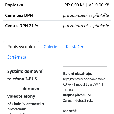
Poplatky
RF: 0,00 Kč | AF: 0,00 Kč
Cena bez DPH
pro zobrazení se přihlašte
Cena s DPH 21 %
pro zobrazení se přihlašte
Popis výrobku
Galerie
Ke stažení
Schémata
Systém: domovní
Balení obsahuje:
telefony 2-BUS
Kryt jmenovky tlačítkové tablo
GARANT modul EV a EVV 4FF
domovní
160 03
Krajina původu:
SK
videotelefony
Záruční doba:
2 roky
Základní vlastnosti a
provedení:
Montáž: