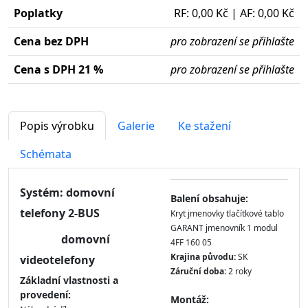
Poplatky
RF: 0,00 Kč | AF: 0,00 Kč
Cena bez DPH
pro zobrazení se přihlašte
Cena s DPH 21 %
pro zobrazení se přihlašte
Popis výrobku
Galerie
Ke stažení
Schémata
Systém: domovní
Balení obsahuje:
telefony 2-BUS
Kryt jmenovky tlačítkové tablo
GARANT jmenovník 1 modul
domovní
4FF 160 05
Krajina původu:
SK
videotelefony
Záruční doba:
2 roky
Základní vlastnosti a
provedení:
Montáž: