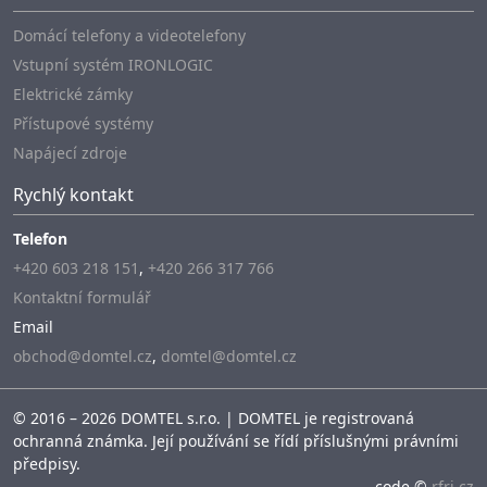
Domácí telefony a videotelefony
Vstupní systém IRONLOGIC
Elektrické zámky
Přístupové systémy
Napájecí zdroje
Rychlý kontakt
Telefon
+420 603 218 151
,
+420 266 317 766
Kontaktní formulář
Email
obchod@domtel.cz
,
domtel@domtel.cz
© 2016 – 2026 DOMTEL s.r.o. | DOMTEL je registrovaná
ochranná známka. Její používání se řídí příslušnými právními
předpisy.
code ©
rfri.cz