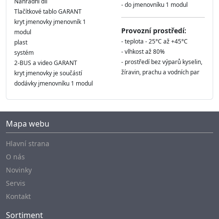
Náhradní díl
- do jmenovníku 1 modul
Tlačítkové tablo GARANT
kryt jmenovky jmenovník 1
Provozní prostředí:
modul
- teplota - 25°C až +45°C
plast
- vlhkost až 80%
systém
- prostředí bez výparů kyselin,
2-BUS a video GARANT
žíravin, prachu a vodních par
kryt jmenovky je součástí
dodávky jmenovníku 1 modul
Mapa webu
Hlavní strana
O nás
Novinky
Servis
Kontakt
Sortiment