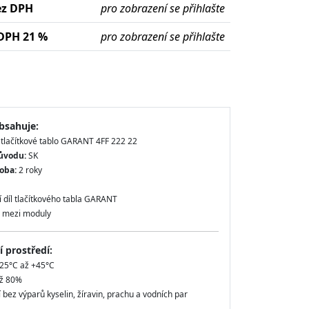
ez DPH
pro zobrazení se přihlašte
DPH 21 %
pro zobrazení se přihlašte
bsahuje:
í tlačítkové tablo GARANT 4FF 222 22
ůvodu:
SK
oba:
2 roky
 díl tlačítkového tabla GARANT
e mezi moduly
 prostředí:
- 25°C až +45°C
až 80%
í bez výparů kyselin, žíravin, prachu a vodních par