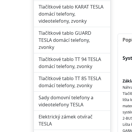
Tlačítkové tablo KARAT TESLA
domácí telefony,
videotelefony, zvonky
Tlačítkové tablo GUARD
Pop
TESLA domácí telefony,
zvonky
Sys
Tlačítkové tablo TT 94 TESLA
domácí telefony, zvonky
do
Tlačítkové tablo TT 85 TESLA
Zákl
domácí telefony, zvonky
Náhra
Tlačí
Sady domovní telefony a
lišta
videotelefony TESLA
materi
syst
Elektrický zámek otvírač
2-BU
TESLA
Lišta
GARA