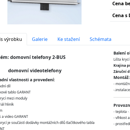
Cena b
Cena s 
is výrobku
Galerie
Ke stažení
Schémata
Balení o
tém: domovní telefony 2-BUS
Lišta kryc
Krajina p
movní videotelefony
Záruční d
Montáž:
adní vlastnosti a provedení:
- montážní
dní díl
-.instalac
tkové tablo GARANT
 krycí mezi moduly
ál hliník
Provozní
ém
- teplota 
S a video GARANT
- vlhkost 
 krycí je součástí dodávky montážních dílů tlačítkového tabla
- prostřed
NT