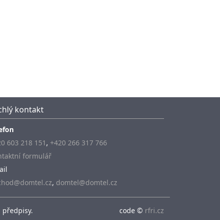
chlý kontakt
efon
0 603 218 151
,
+420 266 317 766
taktní formulář
ail
chod@domtel.cz
,
domtel@domtel.cz
 předpisy.
code ©
rfri.cz