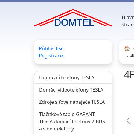
Hlavn
stran
Přihlásit se
🏠︎
Registrace
4
4F
Domovní telefony TESLA
Domácí videotelefony TESLA
Zdroje síťové napaječe TESLA
Tlačítkové tablo GARANT
TESLA domácí telefony 2-BUS
Př
a videotelefony