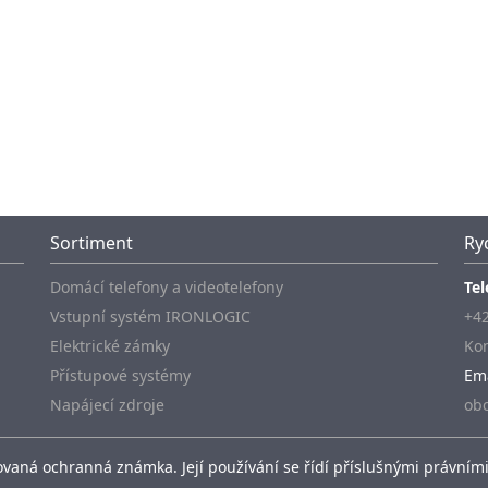
Sortiment
Ry
Domácí telefony a videotelefony
Tel
Vstupní systém IRONLOGIC
+42
Elektrické zámky
Kon
Přístupové systémy
Em
Napájecí zdroje
ob
vaná ochranná známka. Její používání se řídí příslušnými právními