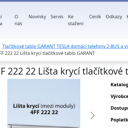
í
O
Novinky
Servis
Ke
Ceník
Odkazy
a
nás
stažení
Tlačítkové tablo GARANT TESLA domácí telefony 2-BUS a v
FF 222 22 Lišta krycí tlačítkové tablo GARANT
F 222 22 Lišta krycí tlačítkov
Katalog
Výrobc
Dostup
edchozí
Další
Poplat