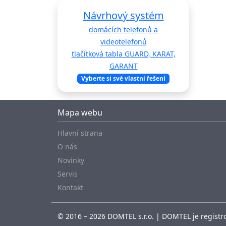
Návrhový systém
domácích telefonů a
videotelefonů
tlačítková tabla GUARD, KARAT,
GARANT
Vyberte si své vlastní řešení
Mapa webu
Hlavní strana
O nás
Novinky
Servis
Kontakt
© 2016 – 2026 DOMTEL s.r.o. | DOMTEL je registro