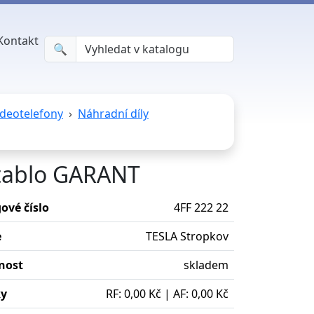
Kontakt
🔍︎
ideotelefony
Náhradní díly
é tablo GARANT
ové číslo
4FF 222 22
e
TESLA Stropkov
nost
skladem
ky
RF: 0,00 Kč | AF: 0,00 Kč