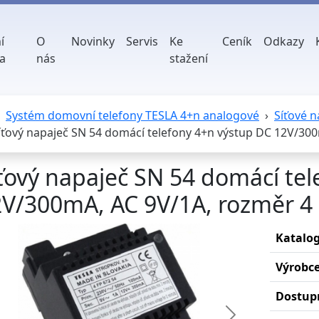
í
O
Novinky
Servis
Ke
Ceník
Odkazy
a
nás
stažení
Systém domovní telefony TESLA 4+n analogové
Síťové n
íťový napaječ SN 54 domácí telefony 4+n výstup DC 12V/30
ťový napaječ SN 54 domácí te
V/300mA, AC 9V/1A, rozměr 4
Katalog
Výrobc
Dostup