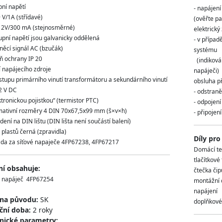
pní napětí
- napájení
9 V/1A (střídavé)
(ověřte p
12V/300 mA (stejnosměrné)
elektrick
tupní napětí jsou galvanicky oddělená
- v případ
něcí signál AC (bzučák)
systému
ň ochrany IP 20
(indiková
ní napájecího zdroje
napáječi)
vstupu primárního vinutí transformátoru a sekundárního vinutí
obsluha p
2 V DC
- odstraně
tronickou pojistkou“ (termistor PTC)
- odpojen
mativní rozměry 4 DIN 70x67,5x99 mm (š×v×h)
- připojen
dení na DIN lištu (DIN lišta není součástí balení)
 plastů černá (zpravidla)
Díly pro
da za síťové napaječe 4FP67238, 4FP67217
Domácí te
tlačítkové
ní obsahuje:
čtečka čip
ý napáječ 4FP67254
montážní d
napájení
ina původu:
SK
doplňkové 
ční doba:
2 roky
nické parametry: