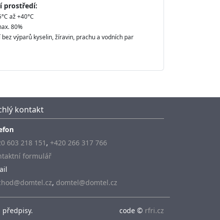
 prostředí:
-5°C až +40°C
max. 80%
í bez výparů kyselin, žíravin, prachu a vodních par
chlý kontakt
efon
0 603 218 151
,
+420 266 317 766
taktní formulář
ail
chod@domtel.cz
,
domtel@domtel.cz
 předpisy.
code ©
rfri.cz