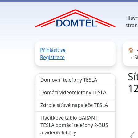
Hlavn
stran
Přihlásit se
🏠︎
Registrace
S
Sí
Domovní telefony TESLA
12
Domácí videotelefony TESLA
Zdroje síťové napaječe TESLA
Tlačítkové tablo GARANT
TESLA domácí telefony 2-BUS
a videotelefony