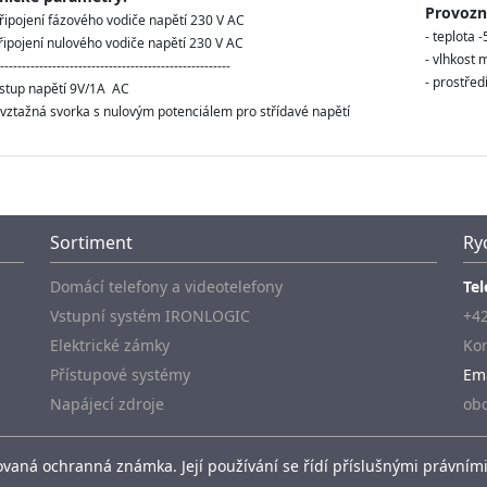
Provozní
řipojení fázového vodiče napětí 230 V AC
- teplota 
připojení nulového vodiče napětí 230 V AC
- vlhkost 
-----------------------------------------------------
- prostřed
tup napětí 9V/1A AC
tažná svorka s nulovým potenciálem pro střídavé napětí
Sortiment
Ry
Domácí telefony a videotelefony
Tel
Vstupní systém IRONLOGIC
+42
Elektrické zámky
Kon
Přístupové systémy
Em
Napájecí zdroje
ob
vaná ochranná známka. Její používání se řídí příslušnými právními