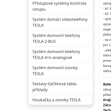
Přístupové systémy kontrola
výstu
vstupu.
- AC 
- DC 
Systém domácí videotelefony
- výs
vyzvá
TESLA
stupe
jiště
Systém domovní telefony
- na 
TESLA 2-BUS
pro 1
„elek
Systém domovní telefony
infor
TESLA 4+n analogové
prove
barva
Systém domovní zvonky
náhra
TESLA
Sestavy tlačítková tabla-
Bale
příklady
síťov
příbal
Houkačky a zvonky TESLA
Kraj
Záru
Tech