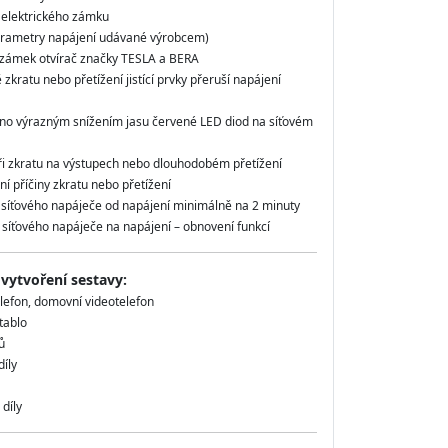
 elektrického zámku
arametry napájení udávané výrobcem)
ý zámek otvírač značky TESLA a BERA
ě zkratu nebo přetížení jistící prvky přeruší napájení
no výrazným snížením jasu červené LED diod na síťovém
ři zkratu na výstupech nebo dlouhodobém přetížení
ní příčiny zkratu nebo přetížení
í síťového napáječe od napájení minimálně na 2 minuty
í síťového napáječe na napájení – obnovení funkcí
 vytvoření sestavy:
lefon, domovní videotelefon
 tablo
ů
íly
díly