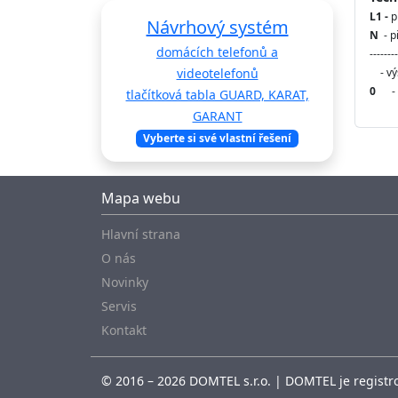
L1 -
p
Návrhový systém
N
- 
domácích telefonů a
--------
videotelefonů
- výs
0
- vz
tlačítková tabla GUARD, KARAT,
GARANT
Vyberte si své vlastní řešení
Mapa webu
Hlavní strana
O nás
Novinky
Servis
Kontakt
© 2016 – 2026 DOMTEL s.r.o. | DOMTEL je registro