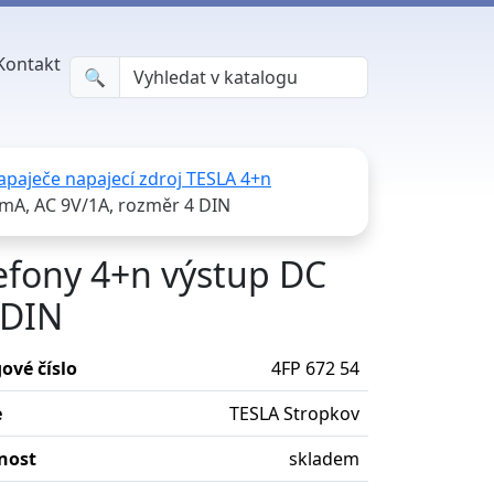
Kontakt
🔍︎
apaječe napajecí zdroj TESLA 4+n
0mA, AC 9V/1A, rozměr 4 DIN
lefony 4+n výstup DC
 DIN
ové číslo
4FP 672 54
e
TESLA Stropkov
nost
skladem