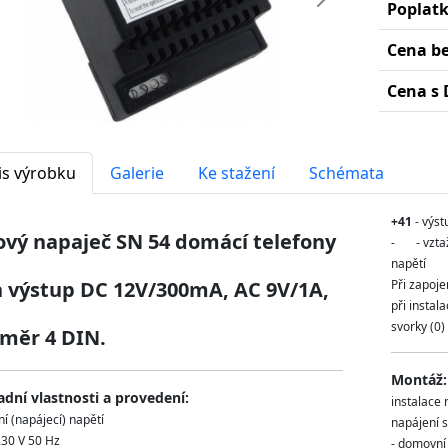
edchozí
Další
Poplat
Cena b
Cena s 
is výrobku
Galerie
Ke stažení
Schémata
+41
- výst
ový napaječ SN 54 domácí telefony
- - vztaž
napětí
 výstup DC 12V/300mA, AC 9V/1A,
Při zapoj
při instal
svorky (0) 
měr 4 DIN.
Montáž:
adní vlastnosti a provedení:
instalace 
ní (napájecí) napětí
napájení 
230 V 50 Hz
- domovní