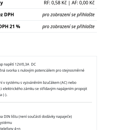
ky
RF: 0,58 Kč | AF: 0,00 Kč
ez DPH
pro zobrazení se přihlašte
DPH 21 %
pro zobrazení se přihlašte
up napětí 12V/0,3A DC
ná svorka s nulovým potenciálem pro stejnosměrné
ení v systému s vyzváněním bzučákem (AC) nebo
aci elektrického zámku se střídavým napájením propojit
a (-).
na DIN lištu (není součástí dodávky napaječe)
systému
 telefony 4+n