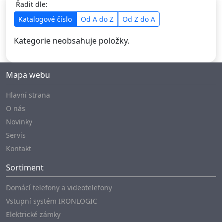
Řadit dle:
Katalogové číslo
Od A do Z
Od Z do A
Kategorie neobsahuje položky.
Mapa webu
Hlavní strana
O nás
Novinky
Servis
Kontakt
Sortiment
Domácí telefony a videotelefony
Vstupní systém IRONLOGIC
Elektrické zámky