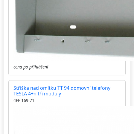
cena po přihlášení
Stříška nad omítku TT 94 domovní telefony
TESLA 4+n tři moduly
4FF 169 71