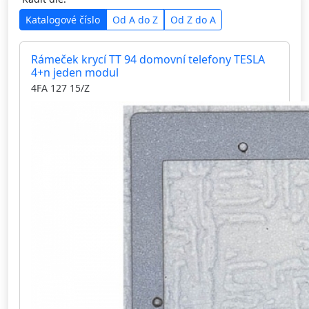
Katalogové číslo
Od A do Z
Od Z do A
Rámeček krycí TT 94 domovní telefony TESLA
4+n jeden modul
4FA 127 15/Z