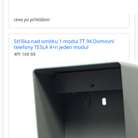
cena po přihlášení
Stříška nad omítku 1 modul TT 94 Domovní
telefony TESLA 4+n jeden modul
4FF 169 69