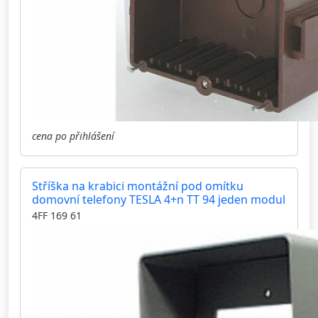
cena po přihlášení
Stříška na krabici montážní pod omítku
domovní telefony TESLA 4+n TT 94 jeden modul
4FF 169 61