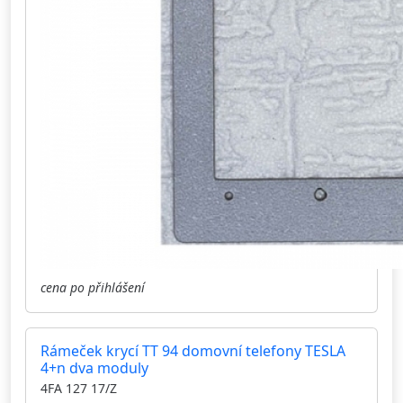
cena po přihlášení
Rámeček krycí TT 94 domovní telefony TESLA
4+n dva moduly
4FA 127 17/Z