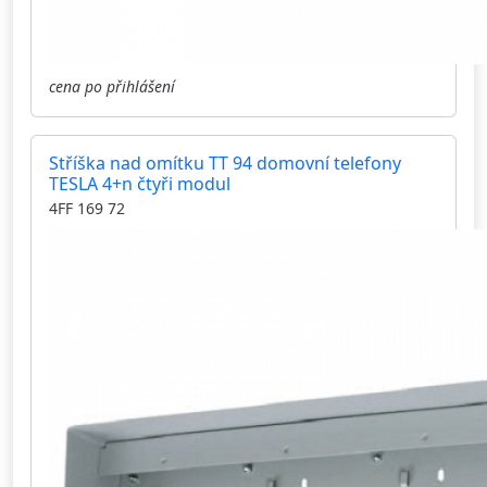
cena po přihlášení
Stříška nad omítku TT 94 domovní telefony
TESLA 4+n čtyři modul
4FF 169 72