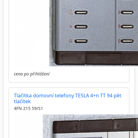
cena po přihlášení
Tlačítka domovní telefony TESLA 4+n TT 94 pět
tlačítek
4FN 215 59/S1