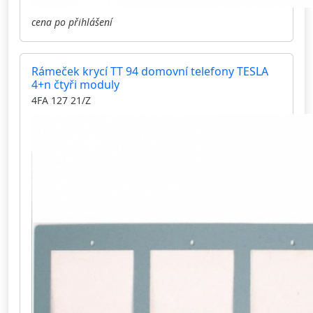
cena po přihlášení
Rámeček krycí TT 94 domovní telefony TESLA
4+n čtyři moduly
4FA 127 21/Z