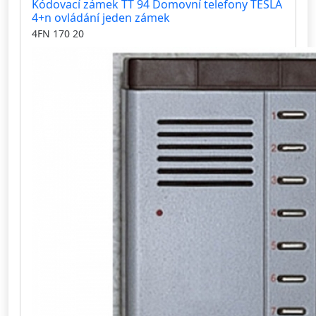
Kódovací zámek TT 94 Domovní telefony TESLA
4+n ovládání jeden zámek
4FN 170 20