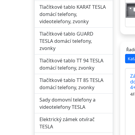
Tlačítkové tablo KARAT TESLA
domácí telefony,
videotelefony, zvonky
Tlačítkové tablo GUARD
TESLA domácí telefony,
zvonky
Řadi
Kat
Tlačítkové tablo TT 94 TESLA
domácí telefony, zvonky
Zá
Tlačítkové tablo TT 85 TESLA
d
4
domácí telefony, zvonky
4F
Sady domovní telefony a
videotelefony TESLA
Elektrický zámek otvírač
TESLA