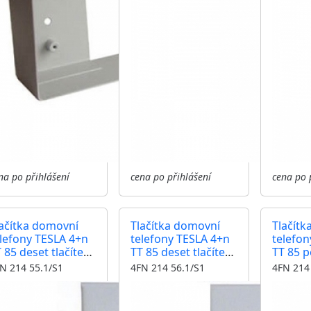
na po přihlášení
cena po přihlášení
cena po 
lačítka domovní
Tlačítka domovní
Tlačítk
lefony TESLA 4+n
telefony TESLA 4+n
telefon
 85 deset tlačítek,
TT 85 deset tlačítek,
TT 85 pě
ačítko pro
konektor
tlačítk
N 214 55.1/S1
4FN 214 56.1/S1
4FN 214
světlení jmenovek
osvětl