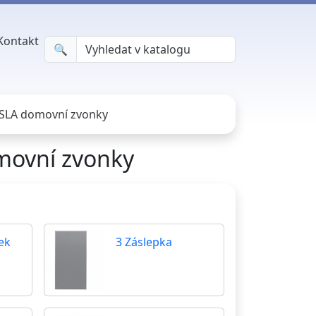
Kontakt
🔍︎
TESLA domovní zvonky
omovní zvonky
ek
3 Záslepka