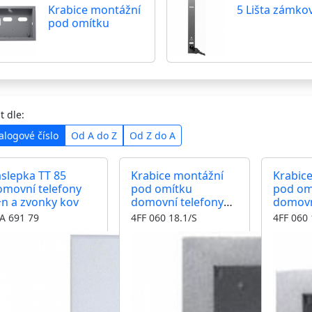
Krabice montážní
5 Lišta zámko
pod omítku
t dle:
alogové číslo
Od A do Z
Od Z do A
slepka TT 85
Krabice montážní
Krabic
omovní telefony
pod omítku
pod om
+n a zvonky kov
domovní telefony
domovn
TESLA 4+n TT 85
TESLA 4
A 691 79
4FF 060 18.1/S
4FF 060 
jeden modul
modul