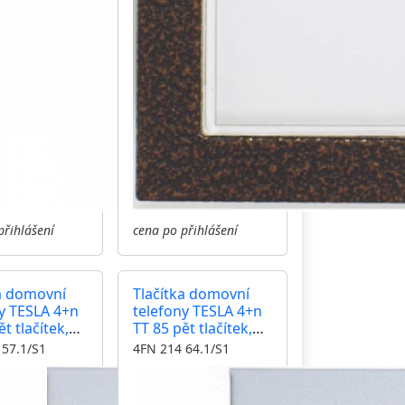
přihlášení
cena po přihlášení
a domovní
Tlačítka domovní
y TESLA 4+n
telefony TESLA 4+n
t tlačítek,
TT 85 pět tlačítek,
o pro
konektor
 57.1/S1
4FN 214 64.1/S1
ení jmenovek