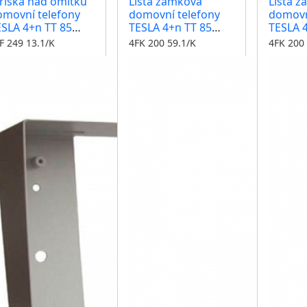
říška nad omítku
Lišta zámková
Lišta 
omovní telefony
domovní telefony
domovn
ESLA 4+n TT 85
TESLA 4+n TT 85
TESLA 4
yři moduly
otvor na tlačítko
otvoru 
F 249 13.1/K
4FK 200 59.1/K
4FK 200 
osvětlení
osvětle