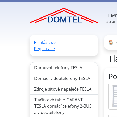
Hlavn
stran
Přihlásit se
🏠︎
Registrace
Tl
Domovní telefony TESLA
Po
Domácí videotelefony TESLA
Zdroje síťové napaječe TESLA
Tlačítkové tablo GARANT
TESLA domácí telefony 2-BUS
a videotelefony