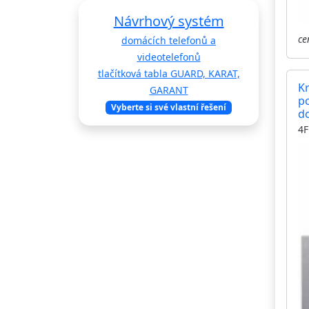
Návrhový systém
ce
domácích telefonů a
videotelefonů
tlačítková tabla GUARD, KARAT,
K
GARANT
p
Vyberte si své vlastní řešení
d
T
4F
čt