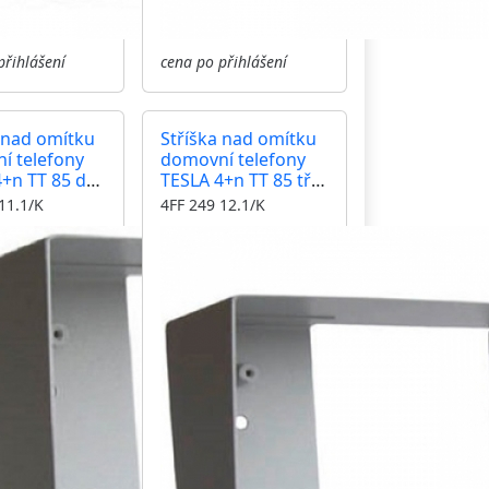
přihlášení
cena po přihlášení
 nad omítku
Stříška nad omítku
í telefony
domovní telefony
+n TT 85 dva
TESLA 4+n TT 85 tři
y
moduly
11.1/K
4FF 249 12.1/K