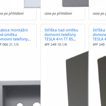
na po přihlášení
cena po přihlášení
cena po 
rabice montážní
Stříška nad omítku
Stříška
od omítku
domovní telefony
domovn
omovní telefony
TESLA 4+n TT 85
TESLA 4
ESLA 4+n TT 85
jeden modul
modul
F 060 21.1/S
4FF 249 10.1/K
4FF 249 
yři moduly