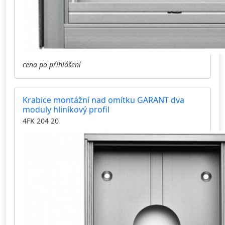
cena po přihlášení
Krabice montážní nad omítku GARANT dva
moduly hliníkový profil
4FK 204 20