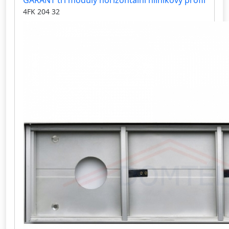
GARANT tři moduly horizontální hliníkový profil
4FK 204 32