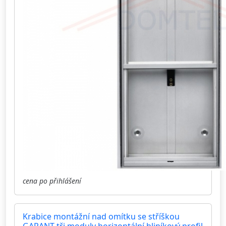
cena po přihlášení
Krabice montážní nad omítku se stříškou