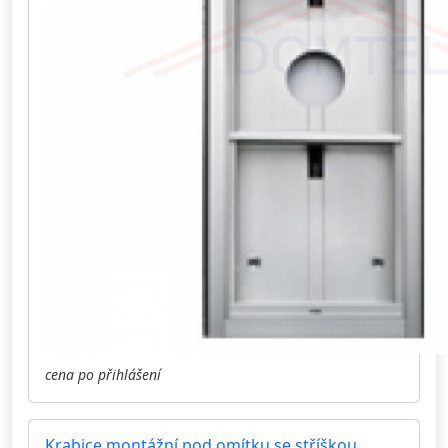
cena po přihlášení
Krabice montážní pod omítku se stříškou