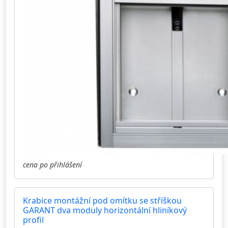
cena po přihlášení
Krabice montážní pod omítku se stříškou
GARANT dva moduly horizontální hliníkový
profil