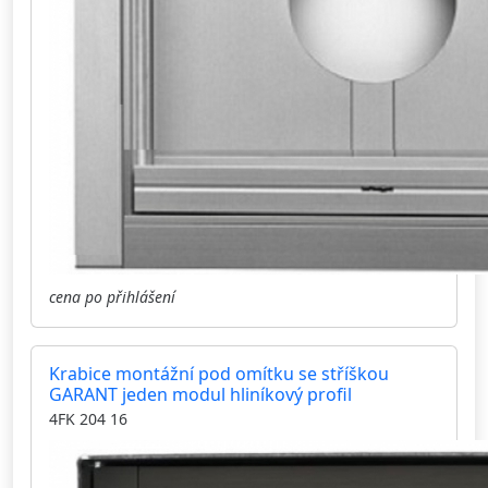
cena po přihlášení
Krabice montážní pod omítku se stříškou
GARANT jeden modul hliníkový profil
4FK 204 16