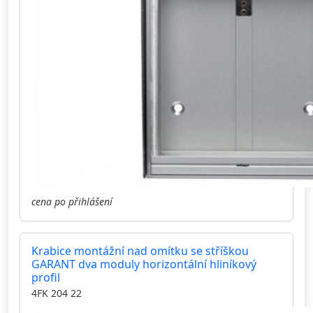
cena po přihlášení
Krabice montážní nad omítku se stříškou
GARANT dva moduly horizontální hliníkový
profil
4FK 204 22