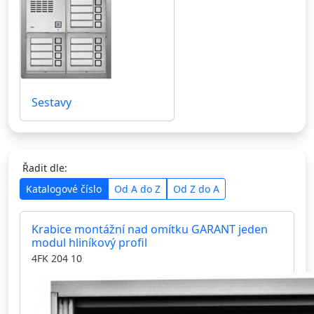
Sestavy
Řadit dle:
Katalogové číslo
Od A do Z
Od Z do A
Krabice montážní nad omítku GARANT jeden
modul hliníkový profil
4FK 204 10