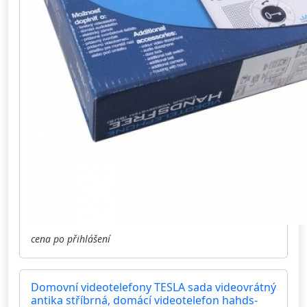
cena po přihlášení
Domovní videotelefony TESLA sada videovrátný
antika stříbrná, domácí videotelefon hahds-