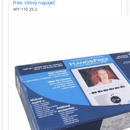
free, síťový napaječ
4FY 110 25.2