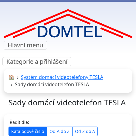
Hlavní menu
Kategorie a přihlášení
🏠︎
Systém domácí videotelefony TESLA
Sady domácí videotelefon TESLA
Sady domácí videotelefon TESLA
Řadit dle:
Katalogové číslo
Od A do Z
Od Z do A