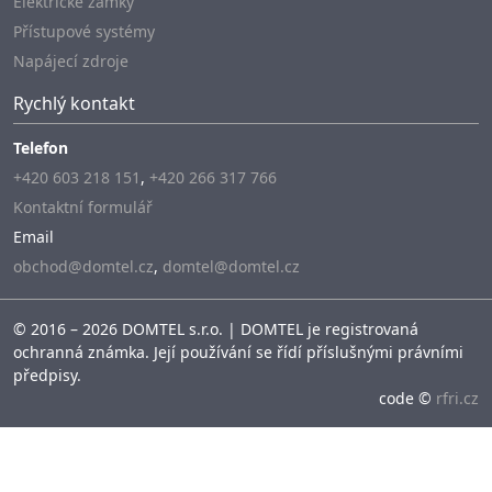
Elektrické zámky
Přístupové systémy
Napájecí zdroje
Rychlý kontakt
Telefon
+420 603 218 151
,
+420 266 317 766
Kontaktní formulář
Email
obchod@domtel.cz
,
domtel@domtel.cz
© 2016 – 2026 DOMTEL s.r.o. | DOMTEL je registrovaná
ochranná známka. Její používání se řídí příslušnými právními
předpisy.
code ©
rfri.cz