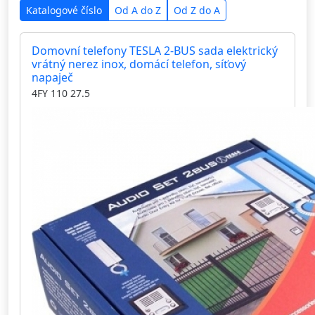
Katalogové číslo
Od A do Z
Od Z do A
Domovní telefony TESLA 2-BUS sada elektrický
vrátný nerez inox, domácí telefon, síťový
napaječ
4FY 110 27.5