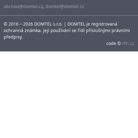
obchod@domtel.cz
,
domtel@domtel.cz
© 2016 – 2026 DOMTEL s.r.o. | DOMTEL je registrovaná
ochranná známka. Její používání se řídí příslušnými právními
předpisy.
code ©
rfri.cz