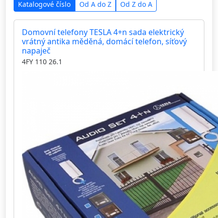
Katalogové číslo
Od A do Z
Od Z do A
Domovní telefony TESLA 4+n sada elektrický
vrátný antika měděná, domácí telefon, síťový
napaječ
4FY 110 26.1