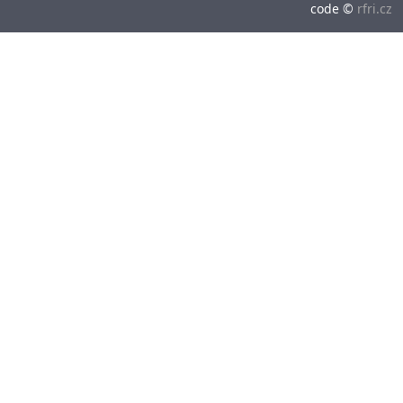
code ©
rfri.cz