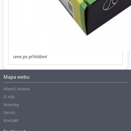
cena po přihlášení
Mapa webu
Hlavní strana
O nás
Novinky
Servis
Kontakt