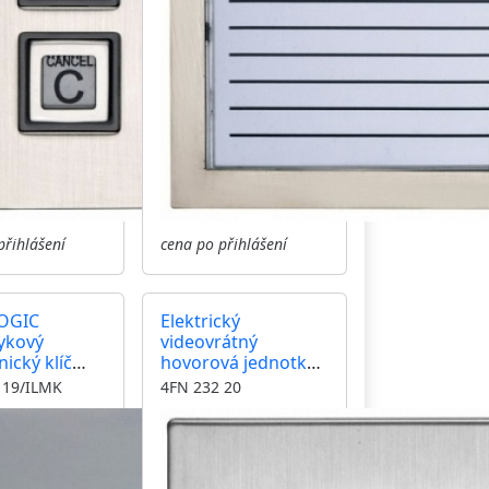
přihlášení
cena po přihlášení
OGIC
Elektrický
ykový
videovrátný
nický klíč
hovorová jednotka
MHz
GARANT domovní
 19/ILMK
4FN 232 20
ér, čtečka,
videotelefony bez
 GARANT
vyzváněcích tlačítek
kamera barva nerez