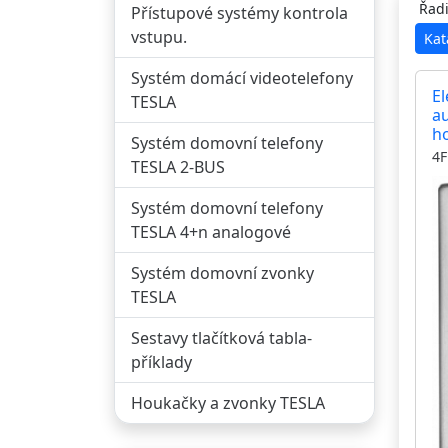
Řadi
Přístupové systémy kontrola
vstupu.
Kat
Systém domácí videotelefony
El
TESLA
a
h
Systém domovní telefony
G
4F
TESLA 2-BUS
te
vy
Systém domovní telefony
b
TESLA 4+n analogové
Systém domovní zvonky
TESLA
Sestavy tlačítková tabla-
příklady
Houkačky a zvonky TESLA