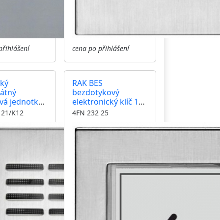
přihlášení
cena po přihlášení
cký
RAK BES
rátný
bezdotykový
vá jednotka
elektronický klíč 125
T domovní
kHz kontrolér,
 21/K12
4FN 232 25
lefony jedno
čtečka, modul
cí tlačítko
GARANT, nerez inox
úhlá kamera
nerez