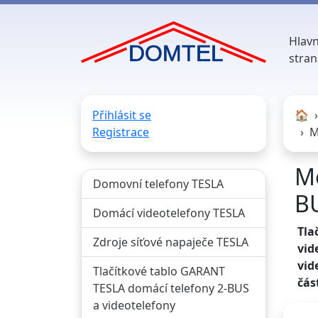
Hlavn
stran
Přihlásit se
🏠︎
Registrace
M
Mo
Domovní telefony TESLA
B
Domácí videotelefony TESLA
Tla
Zdroje síťové napaječe TESLA
vid
vid
Tlačítkové tablo GARANT
čás
TESLA domácí telefony 2-BUS
a videotelefony