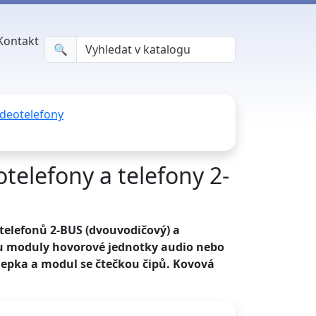
Kontakt
🔍︎
ideotelefony
elefony a telefony 2-
telefonů 2-BUS (dvouvodičový) a
ou moduly hovorové jednotky audio nebo
áslepka a modul se čtečkou čipů. Kovová