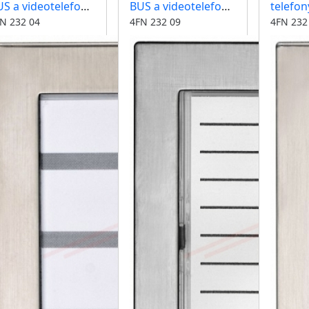
S a videotelefony
BUS a videotelefony
telefon
yři vyzváněcí
jeden modul barva
videote
N 232 04
4FN 232 09
4FN 232
ačítka barva nerez
nerez
funkční
progra
tlačítk