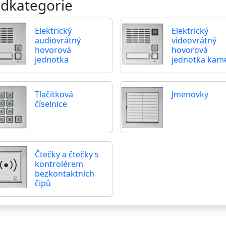
dkategorie
Elektrický
Elektrický
audiovrátný
videovrátný
hovorová
hovorová
jednotka
jednotka kam
Tlačítková
Jmenovky
číselnice
Čtečky a čtečky s
kontrolérem
bezkontaktních
čipů