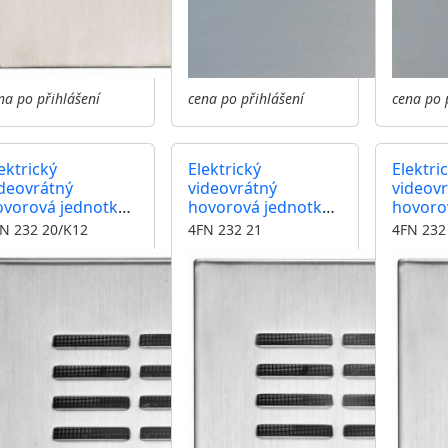
na po přihlášení
cena po přihlášení
cena po 
ektrický
Elektrický
Elektri
ideovrátný
videovrátný
videov
ovorová jednotka
hovorová jednotka
hovoro
ARANT domovní
GARANT domovní
GARAN
N 232 20/K12
4FN 232 21
4FN 232
deotelefony bez
videotelefony jedno
videote
zváněcích tlačítek
vyzváněcí tlačítko
vyzváně
irokoúhlá kamera
kamera barva nerez
široko
arva nerez
barva 