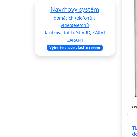
Návrhový systém
domácích telefonů a
videotelefonů
tlačítková tabla GUARD, KARAT,
GARANT
Vyberte si své vlastní řešení
ce
T
do