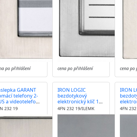
na po přihlášení
cena po přihlášení
cena po 
áslepka GARANT
IRON LOGIC
IRON L
mácí telefony 2-
bezdotykový
bezdot
S a videotelefony
elektronický klíč 125
elektro
arva nerez
kHz kontrolér,
13,56 
N 232 19
4FN 232 19/ILEMK
4FN 232
čtečka, modul
kontrol
GARANT
modul