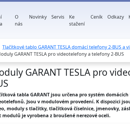
í
O
Novinky
Servis
Ke
Ceník
Odkazy
a
nás
stažení
Tlačítkové tablo GARANT TESLA domácí telefony 2-BUS a v
oduly GARANT TESLA pro videotelefony a telefony 2-BUS
duly GARANT TESLA pro videot
US
čítková tabla GARANT jsou určena pro systém domácích 
eotelefonů. Jsou v modulovém provedení. K dispozici js
eo, moduly s tlačítky, tlačítková číselnice, jmenovky, z
t modulů je vyrobena z broušené nerezové oceli.