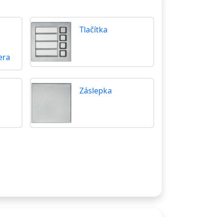
Tlačítka
era
Záslepka