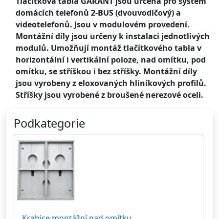
Tlačítková tabla GARANT jsou určena pro systém
domácích telefonů 2-BUS (dvouvodičový) a
videotelefonů. Jsou v modulovém provedení.
Montážní díly jsou určeny k instalaci jednotlivých
modulů. Umožňují montáž tlačítkového tabla v
horizontální i vertikální poloze, nad omítku, pod
omítku, se stříškou i bez stříšky. Montážní díly
jsou vyrobeny z eloxovaných hliníkových profilů.
Stříšky jsou vyrobené z broušené nerezové oceli.
Podkategorie
Krabice montážní nad omítku