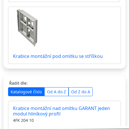
Krabice montážní pod omítku se stříškou
Řadit dle:
Katalogové číslo
Od A do Z
Od Z do A
Krabice montážní nad omítku GARANT jeden
modul hliníkový profil
4FK 204 10