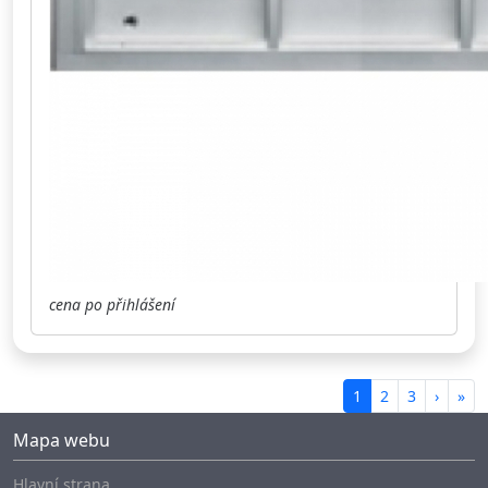
cena po přihlášení
1
2
3
›
»
Mapa webu
Hlavní strana