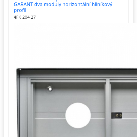
GARANT dva moduly horizontální hliníkový
profil
4FK 204 27