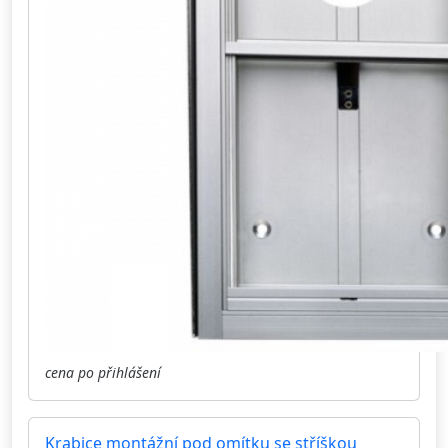
cena po přihlášení
Krabice montážní pod omítku se stříškou