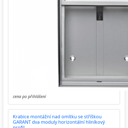
cena po přihlášení
Krabice montážní nad omítku se stříškou
GARANT dva moduly horizontální hliníkový
profil