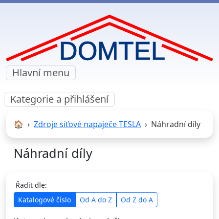
Hlavní menu
Kategorie a přihlášení
🏠︎
Zdroje síťové napaječe TESLA
Náhradní díly
Náhradní díly
Řadit dle:
Katalogové číslo
Od A do Z
Od Z do A