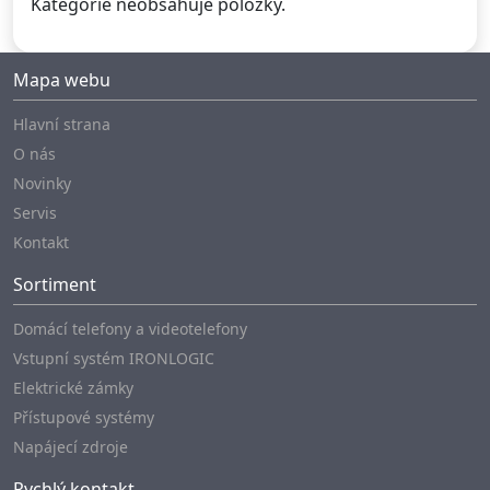
Kategorie neobsahuje položky.
Mapa webu
Hlavní strana
O nás
Novinky
Servis
Kontakt
Sortiment
Domácí telefony a videotelefony
Vstupní systém IRONLOGIC
Elektrické zámky
Přístupové systémy
Napájecí zdroje
Rychlý kontakt