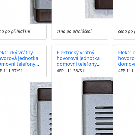
na po přihlášení
cena po přihlášení
cena po 
ektrický vrátný
Elektrický vrátný
Elektri
ovorová jednotka
hovorová jednotka
hovoro
omovní telefony
domovní telefony
domovn
SLA 4+n TT 94 dvě
TESLA 4+n TT 94
TESLA 4
P 111 37/S1
4FP 111 38/S1
4FP 111
ačítko
čtyři tlačítka
tlačítko