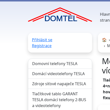
Hlavn
stran
Přihlásit se
🏠︎
Registrace
M
Mo
Domovní telefony TESLA
ví
Domácí videotelefony TESLA
Tla
Zdroje síťové napaječe TESLA
4+n
hov
Tlačítkové tablo GARANT
fix
TESLA domácí telefony 2-BUS
a videotelefony