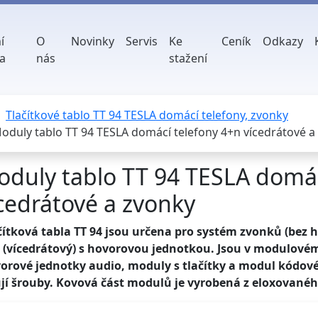
í
O
Novinky
Servis
Ke
Ceník
Odkazy
a
nás
stažení
Tlačítkové tablo TT 94 TESLA domácí telefony, zvonky
oduly tablo TT 94 TESLA domácí telefony 4+n vícedrátové a
duly tablo TT 94 TESLA domác
cedrátové a zvonky
čítková tabla TT 94 jsou určena pro systém zvonků (bez 
 (vícedrátový) s hovorovou jednotkou. Jsou v modulovém
orové jednotky audio, moduly s tlačítky a modul kódov
ují šrouby. Kovová část modulů je vyrobená z eloxovanéh