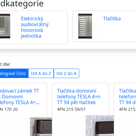
dkategorie
Elektrický
Tlačítka
audiovrátný
hovorová
jednotka
t dle:
alogové číslo
Od A do Z
Od Z do A
ódovací zámek TT
Tlačítka domovní
Tlačítk
4 Domovní
telefony TESLA 4+n
telefon
lefony TESLA 4+n
TT 94 pět tlačítek
TT 94 d
ládání jeden
N 170 20
4FN 215 59/S1
4FN 215
ámek