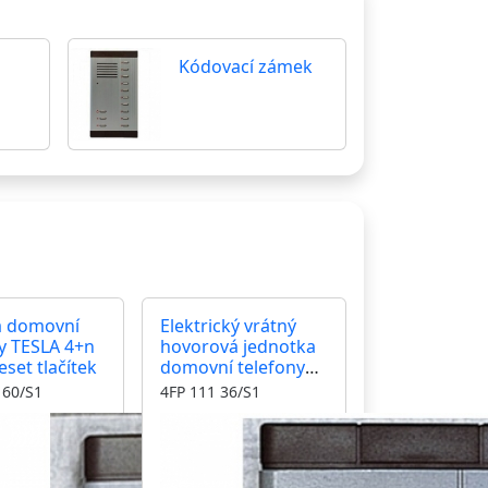
Kódovací zámek
a domovní
Elektrický vrátný
y TESLA 4+n
hovorová jednotka
eset tlačítek
domovní telefony
TESLA 4+n TT 94
 60/S1
4FP 111 36/S1
jedno tlačítko