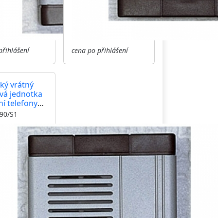
přihlášení
cena po přihlášení
cký vrátný
vá jednotka
í telefony
+n TT 94 tři
 90/S1