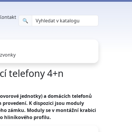
Kontakt
🔍︎
 zvonky
í telefony 4+n
hovorové jednotky) a domácích telefonů
 provedení. K dispozici jsou moduly
ého zámku. Moduly se v montážní krabici
o hliníkového profilu.