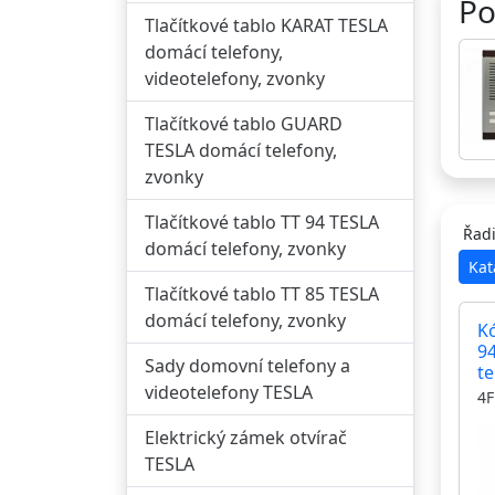
Po
Tlačítkové tablo KARAT TESLA
domácí telefony,
videotelefony, zvonky
Tlačítkové tablo GUARD
TESLA domácí telefony,
zvonky
Tlačítkové tablo TT 94 TESLA
Řadi
domácí telefony, zvonky
Kat
Tlačítkové tablo TT 85 TESLA
domácí telefony, zvonky
K
9
Sady domovní telefony a
te
videotelefony TESLA
ov
4F
z
Elektrický zámek otvírač
TESLA