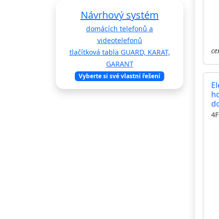
Návrhový systém
domácích telefonů a
videotelefonů
ce
tlačítková tabla GUARD, KARAT,
GARANT
Vyberte si své vlastní řešení
El
h
d
TE
4F
tl