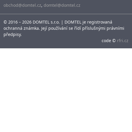
obchod@domtel.cz
,
domtel@domtel.cz
© 2016 – 2026 DOMTEL s.r.o. | DOMTEL je registrovaná
ochranná známka. Její používání se řídí příslušnými právními
předpisy.
code ©
rfri.cz