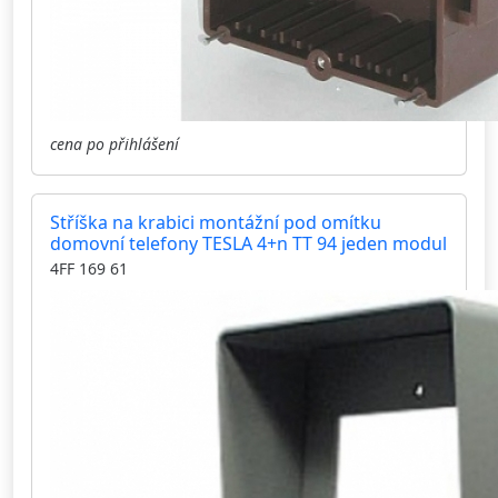
cena po přihlášení
Stříška na krabici montážní pod omítku
domovní telefony TESLA 4+n TT 94 jeden modul
4FF 169 61