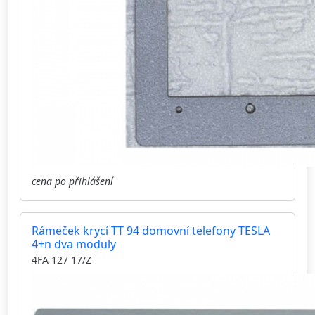
cena po přihlášení
Rámeček krycí TT 94 domovní telefony TESLA
4+n dva moduly
4FA 127 17/Z