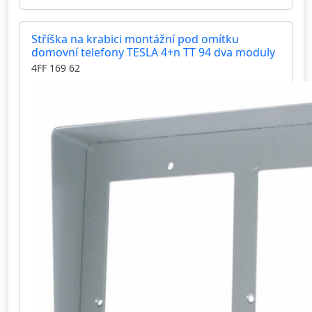
Stříška na krabici montážní pod omítku
domovní telefony TESLA 4+n TT 94 dva moduly
4FF 169 62