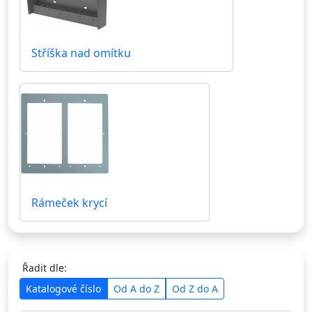
Stříška nad omítku
Rámeček krycí
Řadit dle:
Katalogové číslo
Od A do Z
Od Z do A