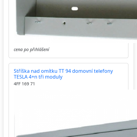
cena po přihlášení
Stříška nad omítku TT 94 domovní telefony
TESLA 4+n tři moduly
4FF 169 71