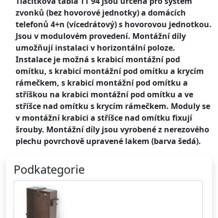
Tlačítková tabla TT 94 jsou určena pro systém
zvonků (bez hovorové jednotky) a domácích
telefonů 4+n (vícedrátový) s hovorovou jednotkou.
Jsou v modulovém provedení. Montážní díly
umožňují instalaci v horizontální poloze.
Instalace je možná s krabicí montážní pod
omítku, s krabicí montážní pod omítku a krycím
rámečkem, s krabicí montážní pod omítku a
stříškou na krabici montážní pod omítku a ve
stříšce nad omítku s krycím rámečkem. Moduly se
v montážní krabici a stříšce nad omítku fixují
šrouby. Montážní díly jsou vyrobené z nerezového
plechu povrchově upravené lakem (barva šedá).
Podkategorie