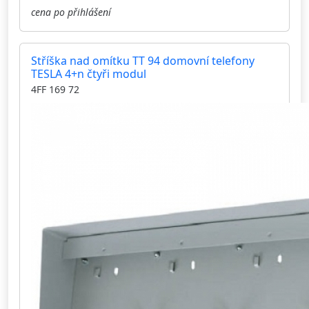
cena po přihlášení
Stříška nad omítku TT 94 domovní telefony
TESLA 4+n čtyři modul
4FF 169 72