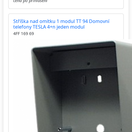
cena po přihlášení
Stříška nad omítku 1 modul TT 94 Domovní
telefony TESLA 4+n jeden modul
4FF 169 69