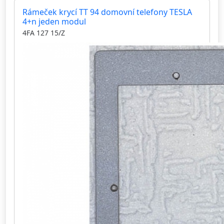
Rámeček krycí TT 94 domovní telefony TESLA
4+n jeden modul
4FA 127 15/Z