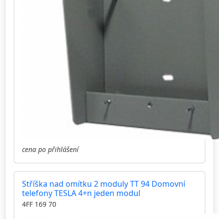
cena po přihlášení
Stříška nad omítku 2 moduly TT 94 Domovní
telefony TESLA 4+n jeden modul
4FF 169 70