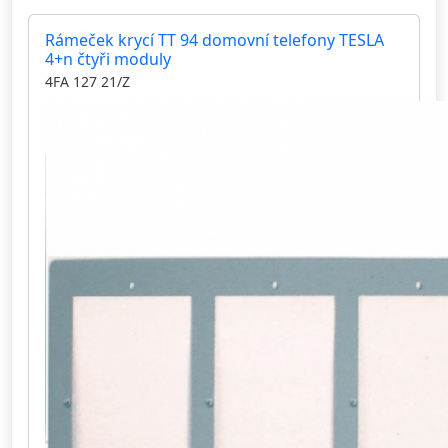
Rámeček krycí TT 94 domovní telefony TESLA
4+n čtyři moduly
4FA 127 21/Z